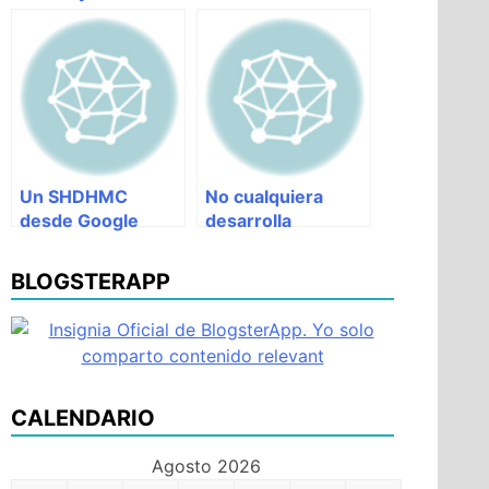
Un SHDHMC
No cualquiera
desde Google
desarrolla
México
software de
calidad en estos
BLOGSTERAPP
tiempos
CALENDARIO
Agosto 2026