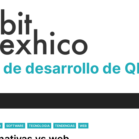
 de desarrollo de 
O
SOFTWARE
TECNOLOGIA
TENDENCIAS
WEB
 nativas vs web