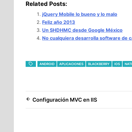
Related Posts:
jQuery Mobile lo bueno y lo malo
Feliz año 2013
Un SHDHMC desde Google México
No cualquiera desarrolla software de c
ANDROID
APLICACIONES
BLACKBERRY
IOS
NAT
Navegación
Configuración MVC en IIS
de
entradas