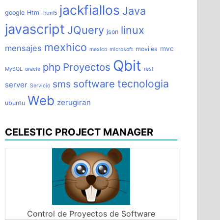
jackfiallos
Java
google
Html
html5
javascript
JQuery
linux
json
mexhico
mensajes
mvc
moviles
mexico
microsoft
Qbit
php
Proyectos
MySQL
oracle
rest
tecnologia
software
sms
server
Servicio
Web
zerugiran
ubuntu
CELESTIC PROJECT MANAGER
Control de Proyectos de Software