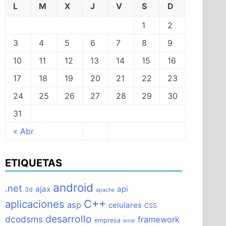
L
M
X
J
V
S
D
1
2
3
4
5
6
7
8
9
10
11
12
13
14
15
16
17
18
19
20
21
22
23
24
25
26
27
28
29
30
31
« Abr
ETIQUETAS
android
.net
ajax
api
3d
apache
C++
aplicaciones
asp
celulares
CSS
desarrollo
dcodsms
framework
empresa
error