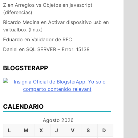
Z
en
Arreglos vs Objetos en javascript
(diferencias)
Ricardo Medina
en
Activar dispositivo usb en
virtualbox (linux)
Eduardo
en
Validador de RFC
Daniel
en
SQL SERVER – Error: 15138
BLOGSTERAPP
CALENDARIO
Agosto 2026
L
M
X
J
V
S
D