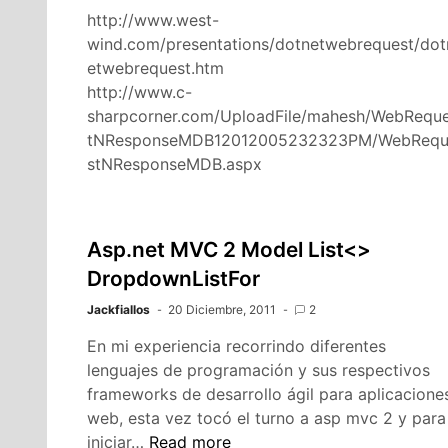
SHDHMC27
http://www.west-
wind.com/presentations/dotnetwebrequest/dot
etwebrequest.htm
http://www.c-
sharpcorner.com/UploadFile/mahesh/WebRequ
tNResponseMDB12012005232323PM/WebReq
stNResponseMDB.aspx
Asp.net MVC 2 Model List<>
DropdownListFor
Jackfiallos
20 Diciembre, 2011
2
En mi experiencia recorrindo diferentes
lenguajes de programación y sus respectivos
frameworks de desarrollo ágil para aplicacione
web, esta vez tocó el turno a asp mvc 2 y para
Asp.net
iniciar…
Read more