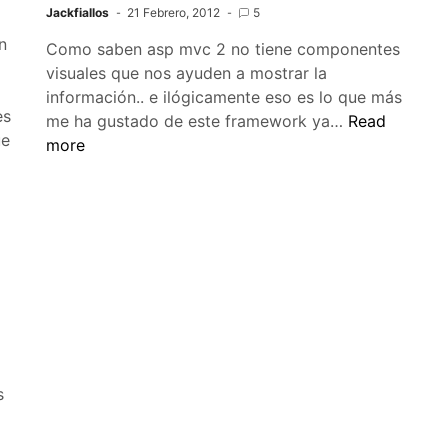
Jackfiallos
21 Febrero, 2012
5
n
Como saben asp mvc 2 no tiene componentes
visuales que nos ayuden a mostrar la
información.. e ilógicamente eso es lo que más
es
How
me ha gustado de este framework ya…
Read
ue
to
more
Gridview
con
MVC
Contrib
para
ASP
MVC
s