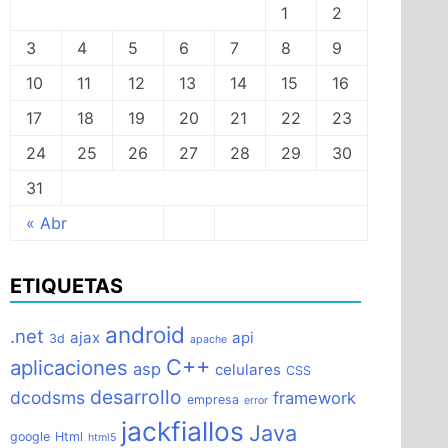
1
2
3
4
5
6
7
8
9
10
11
12
13
14
15
16
17
18
19
20
21
22
23
24
25
26
27
28
29
30
31
« Abr
ETIQUETAS
android
.net
ajax
api
3d
apache
C++
aplicaciones
asp
celulares
CSS
desarrollo
dcodsms
framework
empresa
error
jackfiallos
Java
google
Html
html5