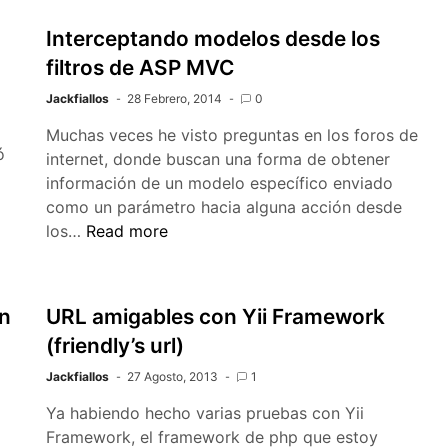
Interceptando modelos desde los
filtros de ASP MVC
Jackfiallos
28 Febrero, 2014
0
Muchas veces he visto preguntas en los foros de
ó
internet, donde buscan una forma de obtener
información de un modelo específico enviado
como un parámetro hacia alguna acción desde
Interceptando
los…
Read more
modelos
desde
los
on
URL amigables con Yii Framework
filtros
(friendly’s url)
de
ASP
Jackfiallos
27 Agosto, 2013
1
MVC
Ya habiendo hecho varias pruebas con Yii
Framework, el framework de php que estoy