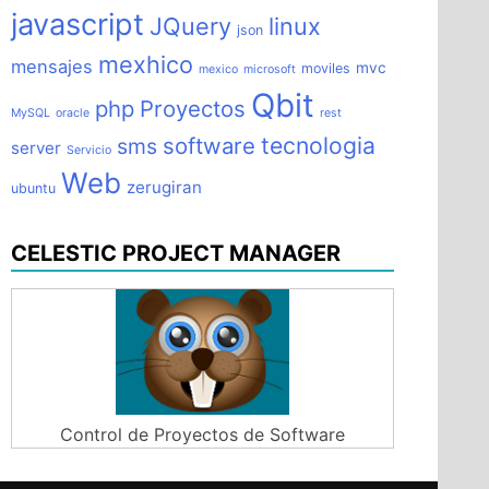
javascript
JQuery
linux
json
mexhico
mensajes
mvc
moviles
mexico
microsoft
Qbit
php
Proyectos
MySQL
oracle
rest
tecnologia
software
sms
server
Servicio
Web
zerugiran
ubuntu
CELESTIC PROJECT MANAGER
Control de Proyectos de Software