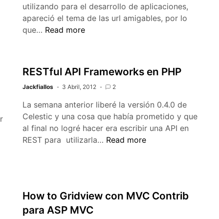
utilizando para el desarrollo de aplicaciones,
apareció el tema de las url amigables, por lo
URL
que…
Read more
amigables
con
Yii
RESTful API Frameworks en PHP
Framework
Jackfiallos
(friendly’s
3 Abril, 2012
2
url)
La semana anterior liberé la versión 0.4.0 de
Celestic y una cosa que había prometido y que
r
al final no logré hacer era escribir una API en
RESTful
REST para utilizarla…
Read more
API
Frameworks
en
PHP
How to Gridview con MVC Contrib
para ASP MVC