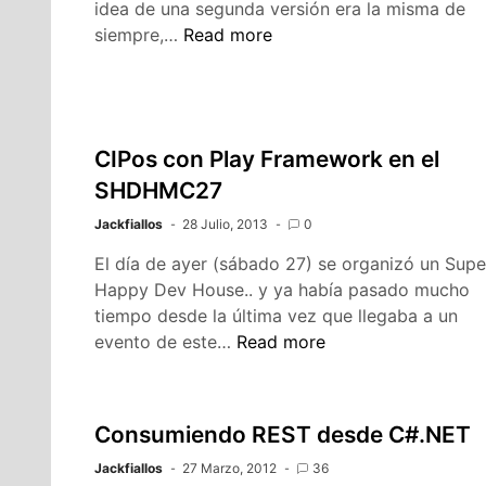
idea de una segunda versión era la misma de
Celestic
siempre,…
Read more
Project
Manager
2da
version
CIPos con Play Framework en el
SHDHMC27
Jackfiallos
28 Julio, 2013
0
El día de ayer (sábado 27) se organizó un Supe
Happy Dev House.. y ya había pasado mucho
tiempo desde la última vez que llegaba a un
CIPos
evento de este…
Read more
con
Play
Framework
Consumiendo REST desde C#.NET
en
Jackfiallos
27 Marzo, 2012
el
36