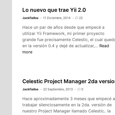
Lo nuevo que trae Yii 2.0
Jackfiallos
11 Diciembre, 2014
22
Hace un par de años desde que empecé a
utilizar Yii Framework, mi primer proyecto
grande fue precisamente Celestic, el cual qued
Lo
en la versión 0.4 y dejé de actualizar,…
Read
nuevo
more
que
trae
Yii
2.0
Celestic Project Manager 2da versi
Jackfiallos
22 Septiembre, 2013
0
Hace aproximadamente 3 meses que empecé a
trabajar silenciosamente en la 2da. versión de
nuestro Project Manager llamado Celestic.. la