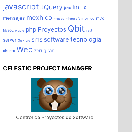
javascript
JQuery
linux
json
mexhico
mensajes
mvc
moviles
mexico
microsoft
Qbit
php
Proyectos
MySQL
oracle
rest
tecnologia
software
sms
server
Servicio
Web
zerugiran
ubuntu
CELESTIC PROJECT MANAGER
Control de Proyectos de Software