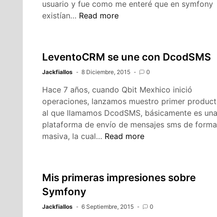
usuario y fue como me enteré que en symfony
Anotaciones
existían…
Read more
propias
para
Symfony
LeventoCRM se une con DcodSMS
2
Jackfiallos
8 Diciembre, 2015
0
Hace 7 años, cuando Qbit Mexhico inició
operaciones, lanzamos muestro primer produc
al que llamamos DcodSMS, básicamente es un
plataforma de envío de mensajes sms de forma
LeventoCRM
masiva, la cual…
Read more
se
une
con
Mis primeras impresiones sobre
DcodSMS
Symfony
Jackfiallos
6 Septiembre, 2015
0