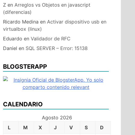
Z
en
Arreglos vs Objetos en javascript
(diferencias)
Ricardo Medina
en
Activar dispositivo usb en
virtualbox (linux)
ón
Eduardo
en
Validador de RFC
Daniel
en
SQL SERVER – Error: 15138
n
BLOGSTERAPP
CALENDARIO
Agosto 2026
L
M
X
J
V
S
D