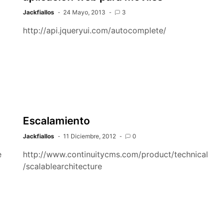
regulares
Jackfiallos
24 Mayo, 2013
3
http://api.jqueryui.com/autocomplete/
o
Escalamiento
Jackfiallos
11 Diciembre, 2012
0
e
http://www.continuitycms.com/product/technical
/scalablearchitecture
z
3