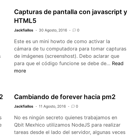
Capturas de pantalla con javascript y
HTML5
Jackfiallos
30 Agosto, 2016
0
Este es un mini howto de como activar la
cámara de tu computadora para tomar capturas
s
de imágenes (screenshost). Debo aclarar que
Capturas
para que el código funcione se debe de…
Read
de
more
pantalla
con
javascript
2
Cambiando de forever hacia pm2
y
Jackfiallos
11 Agosto, 2016
0
HTML5
s
No es ningún secreto quienes trabajamos en
e
Qbit Mexhico utilizamos NodeJS para realizar
tareas desde el lado del servidor, algunas veces