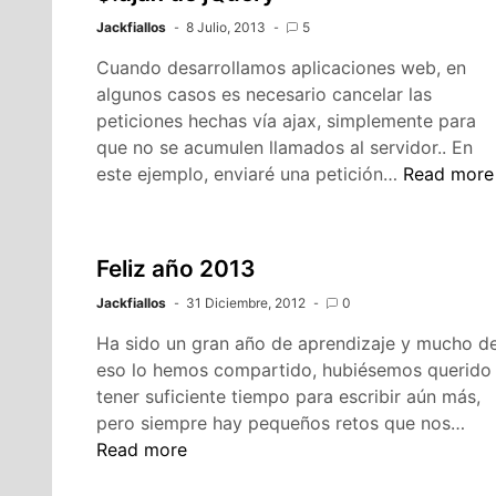
Jackfiallos
8 Julio, 2013
5
Cuando desarrollamos aplicaciones web, en
algunos casos es necesario cancelar las
peticiones hechas vía ajax, simplemente para
que no se acumulen llamados al servidor.. En
Canceland
este ejemplo, enviaré una petición…
Read more
peticiones
del
objeto
Feliz año 2013
$.ajax
Jackfiallos
31 Diciembre, 2012
0
de
jQuery
Ha sido un gran año de aprendizaje y mucho d
eso lo hemos compartido, hubiésemos querido
tener suficiente tiempo para escribir aún más,
Feli
pero siempre hay pequeños retos que nos…
año
Read more
201