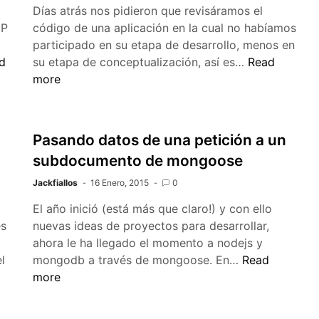
Días atrás nos pidieron que revisáramos el
HP
código de una aplicación en la cual no habíamos
participado en su etapa de desarrollo, menos en
Mala
d
su etapa de conceptualización, así es…
Read
meras
estructuraci
more
resiones
y
re
mala
fony
comunicació
Pasando datos de una petición a un
subdocumento de mongoose
Jackfiallos
16 Enero, 2015
0
El año inició (está más que claro!) y con ello
es
nuevas ideas de proyectos para desarrollar,
ahora le ha llegado el momento a nodejs y
Pasando
l
mongodb a través de mongoose. En…
Read
datos
more
de
una