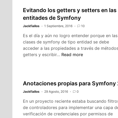
Evitando los getters y setters en las
entitades de Symfony
Jackfiallos
1 Septiembre, 2016
10
Es el día y aún no logro entender porque en las
clases de symfony de tipo entidad se debe
acceder a las propiedades a través de método
Evitando
getters y escribir…
Read more
los
getters
y
setters
Anotaciones propias para Symfony 
en
Jackfiallos
29 Agosto, 2016
las
0
entitades
En un proyecto reciente estaba buscando filtro
de
de controladores para implementar una capa d
Symfony
verificación de credenciales por permisos de