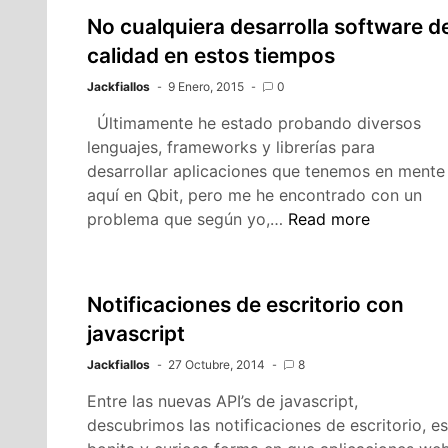
de
No cualquiera desarrolla software d
datos
calidad en estos tiempos
confidenciales
Jackfiallos
9 Enero, 2015
0
Últimamente he estado probando diversos
lenguajes, frameworks y librerías para
desarrollar aplicaciones que tenemos en mente
aquí en Qbit, pero me he encontrado con un
No
problema que según yo,…
Read more
cualquiera
desarrolla
software
Notificaciones de escritorio con
de
javascript
calidad
en
Jackfiallos
27 Octubre, 2014
8
estos
Entre las nuevas API’s de javascript,
tiempos
descubrimos las notificaciones de escritorio, e