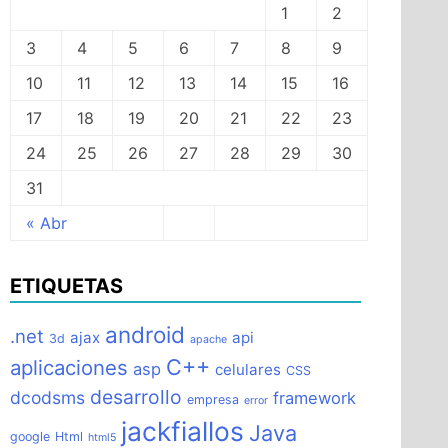
1
2
3
4
5
6
7
8
9
10
11
12
13
14
15
16
o
17
18
19
20
21
22
23
24
25
26
27
28
29
30
31
« Abr
ETIQUETAS
android
.net
ajax
api
3d
apache
C++
aplicaciones
asp
celulares
CSS
desarrollo
dcodsms
framework
empresa
error
jackfiallos
Java
google
Html
html5