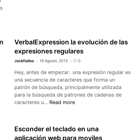
b
s
on
VerbalExpression la evolución de las
expresiones regulares
Jackfiallos
16 Agosto, 2013
0
Hey, antes de empezar.. una expresión regular es
una secuencia de caracteres que forma un
patrón de búsqueda, principalmente utilizada
para la búsqueda de patrones de cadenas de
VerbalExpression
caracteres u…
Read more
la
evolución
de
Esconder el teclado en una
las
aplicación web para moviles
expresiones