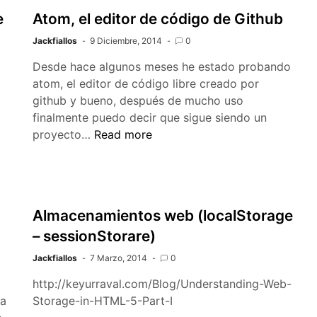
petición
e
Atom, el editor de código de Github
a
Jackfiallos
9 Diciembre, 2014
0
un
subdocument
Desde hace algunos meses he estado probando
de
atom, el editor de código libre creado por
mongoose
github y bueno, después de mucho uso
finalmente puedo decir que sigue siendo un
Atom,
proyecto…
Read more
el
editor
de
código
Almacenamientos web (localStorage
de
– sessionStorare)
Github
Jackfiallos
7 Marzo, 2014
0
http://keyurraval.com/Blog/Understanding-Web-
sa
Storage-in-HTML-5-Part-I