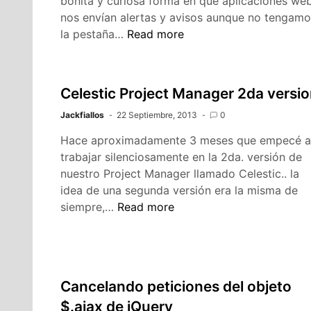
bonita y curiosa forma en que aplicaciones we
nos envían alertas y avisos aunque no tengamo
Notificaciones
la pestaña…
Read more
de
escritorio
con
Celestic Project Manager 2da versi
javascript
Jackfiallos
22 Septiembre, 2013
0
Hace aproximadamente 3 meses que empecé a
trabajar silenciosamente en la 2da. versión de
nuestro Project Manager llamado Celestic.. la
idea de una segunda versión era la misma de
Celestic
siempre,…
Read more
Project
Manager
2da
version
Cancelando peticiones del objeto
$.ajax de jQuery