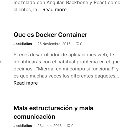
mezclado con Angular, Backbone y React como
Cambiando
clientes, la…
Read more
de
forever
hacia
Que es Docker Container
pm2
Jackfiallos
26 Noviembre, 2015
0
Si eres desarrollador de aplicaciones web, te
to
identificarás con el habitual problema en el que
a
decimos.. “Mierda, en mi compu si funciona!!” y
Que
es que muchas veces los diferentes paquetes…
es
Read more
Dock
Conta
Mala estructuración y mala
comunicación
Jackfiallos
26 Junio, 2015
0