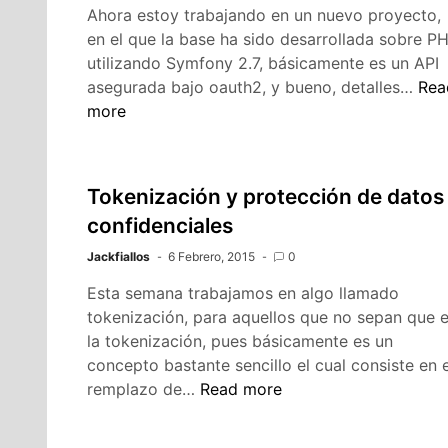
Ahora estoy trabajando en un nuevo proyecto,
en el que la base ha sido desarrollada sobre P
utilizando Symfony 2.7, básicamente es un API
Mis
asegurada bajo oauth2, y bueno, detalles…
Rea
pri
more
imp
sob
Sym
Tokenización y protección de datos
confidenciales
Jackfiallos
6 Febrero, 2015
0
Esta semana trabajamos en algo llamado
tokenización, para aquellos que no sepan que 
la tokenización, pues básicamente es un
concepto bastante sencillo el cual consiste en e
Tokenización
remplazo de…
Read more
y
protección