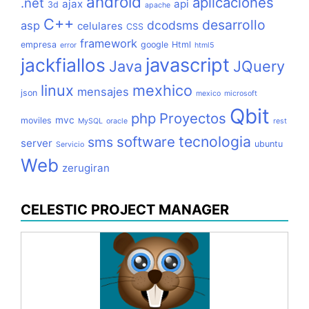
android
aplicaciones
.net
ajax
api
3d
apache
C++
desarrollo
dcodsms
asp
celulares
CSS
framework
empresa
google
Html
error
html5
jackfiallos
javascript
Java
JQuery
linux
mexhico
mensajes
json
mexico
microsoft
Qbit
php
Proyectos
mvc
moviles
MySQL
oracle
rest
tecnologia
software
sms
server
ubuntu
Servicio
Web
zerugiran
CELESTIC PROJECT MANAGER