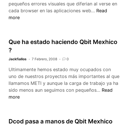
pequeños errores visuales que diferian al verse en
Sitio
cada browser en las aplicaciones web…
Read
Web,
more
correcciones
y
recepción
Que ha estado haciendo Qbit Mexhico
de
?
mensajes
sms
Jackfiallos
7 Febrero, 2008
0
Ultimamente hemos estado muy ocupados con
uno de nuestros proyectos más importantes al que
llamamos METI y aunque la carga de trabajo ya ha
Que
sido menos aun seguimos con pequeños…
Read
ha
more
estado
haciendo
Qbit
Dcod pasa a manos de Qbit Mexhico
Mexhico