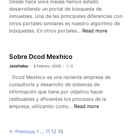
Desde hace unos meses hemos estado
desarrollando un portal de búsqueda de
inmuebles. Una de las principales diferencias con
otros portales similares es nuestro algoritmo de
Busquesucasa,
búsquedas. En otros portales…
Read more
algoritmo
Sobre Dcod Mexhico
Jackfiallos
6 Febrero, 2008
0
Dcod Mexhico es una reciente empresa de
consultoría y desarrollo de sistemas de
información que tiene por objetivo hacer
redituables y eficientes los procesos de la
Sobre
empresa, utilizando como…
Read more
Dcod
Mexhico
Navegación
←
Previous
1
…
11
12
13