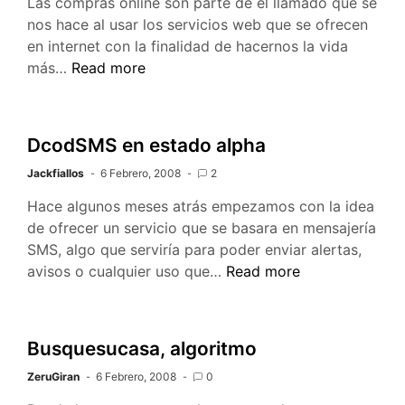
Las compras online son parte de el llamado que se
nos hace al usar los servicios web que se ofrecen
en internet con la finalidad de hacernos la vida
Que
más…
Read more
tan
seguras
son
DcodSMS en estado alpha
las
Jackfiallos
compras
6 Febrero, 2008
2
online
Hace algunos meses atrás empezamos con la idea
de ofrecer un servicio que se basara en mensajería
SMS, algo que serviría para poder enviar alertas,
DcodSMS
avisos o cualquier uso que…
Read more
en
estado
alpha
Busquesucasa, algoritmo
ZeruGiran
6 Febrero, 2008
0