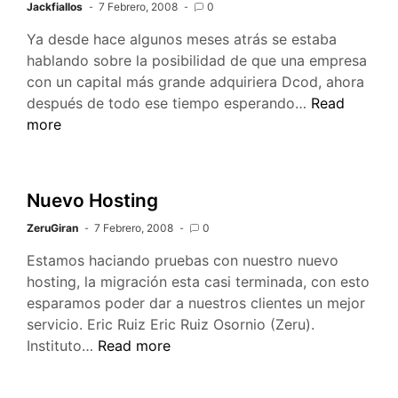
Jackfiallos
7 Febrero, 2008
0
?
Ya desde hace algunos meses atrás se estaba
hablando sobre la posibilidad de que una empresa
con un capital más grande adquiriera Dcod, ahora
Dcod
después de todo ese tiempo esperando…
Read
pasa
more
a
manos
de
Nuevo Hosting
Qbit
ZeruGiran
7 Febrero, 2008
0
Mexhico
Estamos haciando pruebas con nuestro nuevo
hosting, la migración esta casi terminada, con esto
esparamos poder dar a nuestros clientes un mejor
servicio. Eric Ruiz Eric Ruiz Osornio (Zeru).
Nuevo
Instituto…
Read more
Hosting