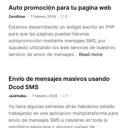
Auto promoción para tu pagina web
ZeruGiran
7 Febrero, 2008
0
Estamos desarrollando un widget escrito en PHP
para que las paginas puedan hacerse
autopromoción mediante mensajes SMS, por
supuesto utilizando los web services de nuestros
Auto
servicio de envío de mensajes…
Read more
promoción
para
tu
Envío de mensajes masivos usando
pagina
Dcod SMS
web
Jackfiallos
7 Febrero, 2008
1
Ya hace algunas semanas atrás habiamos estado
trabajando en una aplicacion multiplataforma para
envío de mensajes SMS a celulares en toda la
república mexicana y algunos países de