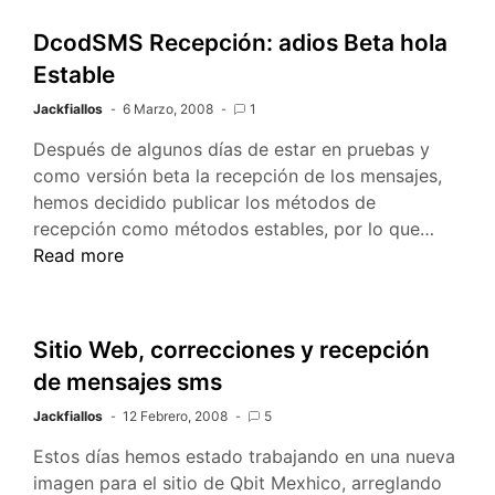
DcodSMS Recepción: adios Beta hola
Estable
Jackfiallos
6 Marzo, 2008
1
Después de algunos días de estar en pruebas y
como versión beta la recepción de los mensajes,
hemos decidido publicar los métodos de
DcodS
recepción como métodos estables, por lo que…
Recepc
Read more
adios
Beta
hola
Sitio Web, correcciones y recepción
Estable
de mensajes sms
Jackfiallos
12 Febrero, 2008
5
Estos días hemos estado trabajando en una nueva
imagen para el sitio de Qbit Mexhico, arreglando