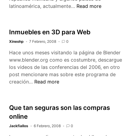
Envío
latinoamérica, actualmente…
Read more
de
mensajes
masivos
Inmuebles en 3D para Web
usando
Xineohp
7 Febrero, 2008
0
Dcod
SMS
Hace unos meses visitando la página de Blender
www.blender.org como es costumbre, descargue
los videos de las conferencias del 2006, en otro
post mencionare mas sobre este programa de
Inmuebles
creación…
Read more
en
3D
para
Que tan seguras son las compras
Web
online
Jackfiallos
6 Febrero, 2008
0