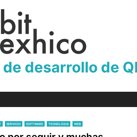
 de desarrollo de 
T
SERVICIO
SOFTWARE
TECNOLOGIA
WEB
no por seguir y muchas