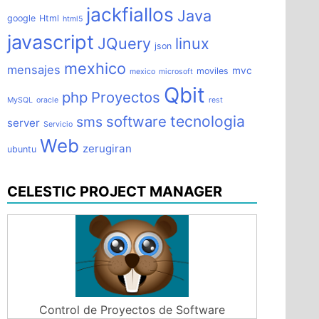
jackfiallos
Java
google
Html
html5
javascript
JQuery
linux
json
mexhico
mensajes
mvc
moviles
mexico
microsoft
Qbit
php
Proyectos
MySQL
oracle
rest
tecnologia
software
sms
server
Servicio
Web
zerugiran
ubuntu
CELESTIC PROJECT MANAGER
Control de Proyectos de Software