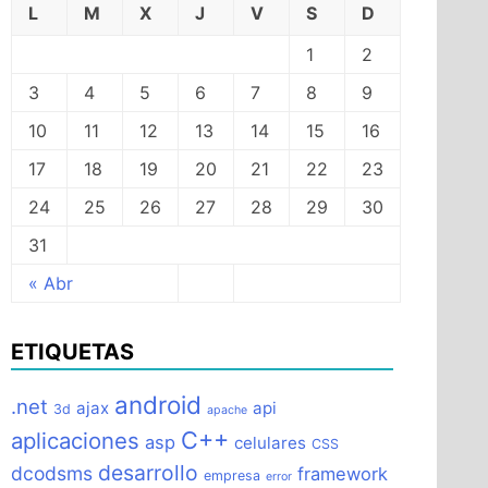
L
M
X
J
V
S
D
1
2
3
4
5
6
7
8
9
10
11
12
13
14
15
16
17
18
19
20
21
22
23
24
25
26
27
28
29
30
31
« Abr
ETIQUETAS
android
.net
ajax
api
3d
apache
C++
aplicaciones
asp
celulares
CSS
desarrollo
dcodsms
framework
empresa
error