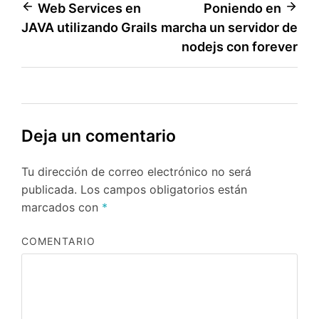
Navegación
Web Services en
Poniendo en
JAVA utilizando Grails
marcha un servidor de
de
nodejs con forever
entradas
Deja un comentario
Tu dirección de correo electrónico no será
publicada.
Los campos obligatorios están
marcados con
*
COMENTARIO