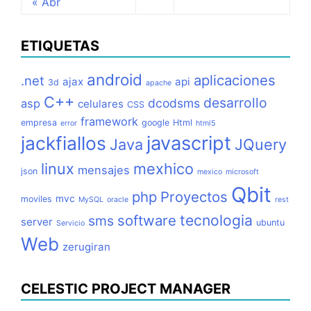
« Abr
ETIQUETAS
android
aplicaciones
.net
ajax
api
3d
apache
C++
desarrollo
dcodsms
asp
celulares
CSS
framework
empresa
google
Html
error
html5
jackfiallos
javascript
Java
JQuery
linux
mexhico
mensajes
json
mexico
microsoft
Qbit
php
Proyectos
mvc
moviles
MySQL
oracle
rest
tecnologia
software
sms
server
ubuntu
Servicio
Web
zerugiran
CELESTIC PROJECT MANAGER