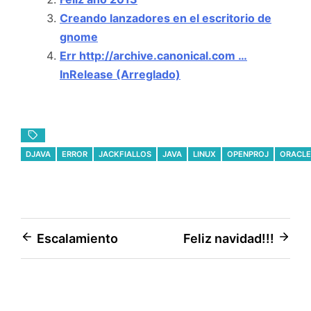
Creando lanzadores en el escritorio de
gnome
Err http://archive.canonical.com …
InRelease (Arreglado)
DJAVA
ERROR
JACKFIALLOS
JAVA
LINUX
OPENPROJ
ORACLE
Navegación
Escalamiento
Feliz navidad!!!
de
entradas