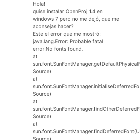
Hola!
quise instalar OpenProj 1.4 en
windows 7 pero no me dejó, que me
aconsejas hacer?
Este el error que me mostró:
java.lang.Error: Probable fatal
error:No fonts found.
at
sun.font.SunFontManager.getDefaultPhysica
Source)
at
sun.font.SunFontManager.initialiseDeferred
Source)
at
sun.font.SunFontManager.findOtherDeferred
Source)
at
sun.font.SunFontManager.findDeferredFont(
Source)