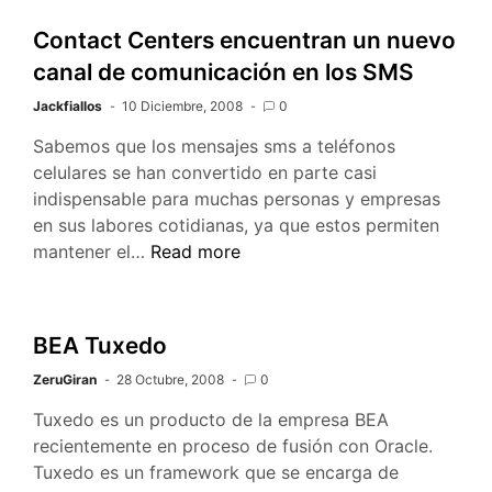
servicio
Contact Centers encuentran un nuevo
de
canal de comunicación en los SMS
SMS
es
Jackfiallos
10 Diciembre, 2008
0
diferente
Sabemos que los mensajes sms a teléfonos
a
celulares se han convertido en parte casi
DcodSMS
indispensable para muchas personas y empresas
en sus labores cotidianas, ya que estos permiten
Contact
mantener el…
Read more
Centers
encuentran
un
BEA Tuxedo
nuevo
ZeruGiran
28 Octubre, 2008
canal
0
de
Tuxedo es un producto de la empresa BEA
comunicación
recientemente en proceso de fusión con Oracle.
en
Tuxedo es un framework que se encarga de
los