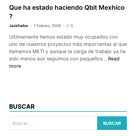
recepción
Que ha estado haciendo Qbit Mexhico
de
?
mensajes
sms
Jackfiallos
7 Febrero, 2008
0
Ultimamente hemos estado muy ocupados con
uno de nuestros proyectos más importantes al que
llamamos METI y aunque la carga de trabajo ya ha
Que
sido menos aun seguimos con pequeños…
Read
ha
more
estado
haciendo
Qbit
Mexhico
?
BUSCAR
Buscar: