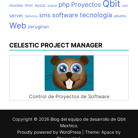
Qbit
php
Proyectos
mvc
moviles
MySQL
oracle
rest
tecnologia
software
sms
server
ubuntu
Servicio
Web
zerugiran
CELESTIC PROJECT MANAGER
Control de Proyectos de Software
Copyright © 2026
Blog del equipo de desarrollo de Qbit
Mexhico
.
Proudly powered by WordPress
|
Theme: Apace by