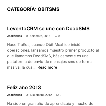
CATEGORÍA: QBITSMS
LeventoCRM se une con DcodSMS
Jackfiallos
8 Diciembre, 2015
0
Hace 7 años, cuando Qbit Mexhico inició
operaciones, lanzamos muestro primer producto al
que llamamos DcodSMS, básicamente es una
plataforma de envío de mensajes sms de forma
LeventoCRM
masiva, la cual…
Read more
se
une
con
Feliz año 2013
DcodSMS
Jackfiallos
31 Diciembre, 2012
0
Ha sido un gran año de aprendizaje y mucho de