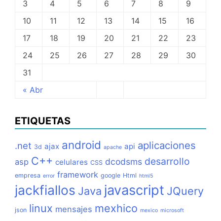
3
4
5
6
7
8
9
10
11
12
13
14
15
16
17
18
19
20
21
22
23
24
25
26
27
28
29
30
31
« Abr
ETIQUETAS
android
aplicaciones
.net
ajax
api
3d
apache
C++
desarrollo
dcodsms
asp
celulares
CSS
framework
empresa
google
Html
error
html5
jackfiallos
javascript
Java
JQuery
linux
mexhico
mensajes
json
mexico
microsoft