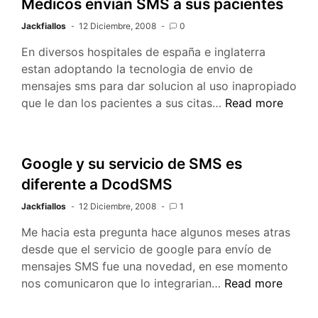
Médicos envian SMS a sus pacientes
objeto
Jackfiallos
12 Diciembre, 2008
0
especifi
usando
En diversos hospitales de españa e inglaterra
Quartz
estan adoptando la tecnologia de envio de
.NET
mensajes sms para dar solucion al uso inapropiado
y
Médicos
que le dan los pacientes a sus citas…
Read more
Spring
envian
.NET
SMS
a
Google y su servicio de SMS es
sus
diferente a DcodSMS
pacientes
Jackfiallos
12 Diciembre, 2008
1
Me hacia esta pregunta hace algunos meses atras
desde que el servicio de google para envío de
mensajes SMS fue una novedad, en ese momento
Google
nos comunicaron que lo integrarian…
Read more
y
su