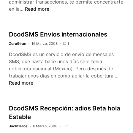
administrar transacciones, te permite concentrarte
SMS
BEA
en la…
Read more
Tuxedo
DcodSMS Envios internacionales
ZeruGiran
16 Marzo, 2008
1
DcodSMS es un servicio de envió de mensajes
SMS, que hasta hace unos días solo tenia
cobertura nacional (Mexico). Pero después de
Dcod
trabajar unos dias en como apliar la cobertura,…
Envios
Read more
intern
DcodSMS Recepción: adios Beta hola
Estable
Jackfiallos
6 Marzo, 2008
1