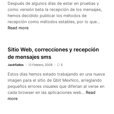
Después de algunos días de estar en pruebas y
como versión beta la recepción de los mensajes,
hemos decidido publicar los métodos de
DcodS
recepción como métodos estables, por lo que…
Recepc
Read more
adios
Beta
hola
Sitio Web, correcciones y recepción
Estable
de mensajes sms
Jackfiallos
12 Febrero, 2008
5
Estos días hemos estado trabajando en una nueva
imagen para el sitio de Qbit Mexhico, arreglando
pequeños errores visuales que diferian al verse en
Sitio
cada browser en las aplicaciones web…
Read
Web,
more
correcciones
y