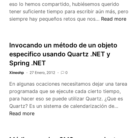
eso lo hemos compartido, hubiésemos querido
tener suficiente tiempo para escribir aún más, pero
Feliz
siempre hay pequeños retos que nos…
Read more
año
2013
Invocando un método de un objeto
especifico usando Quartz .NET y
Spring .NET
Xineohp
27 Enero, 2012
0
En algunas ocaciones necesitamos dejar una tarea
programada que se ejecute cada cierto tiempo,
para hacer eso se puede utilizar Quartz. ¿Que es
Invocan
Quartz? Es un sistema de calendarización de…
un
Read more
método
de
un