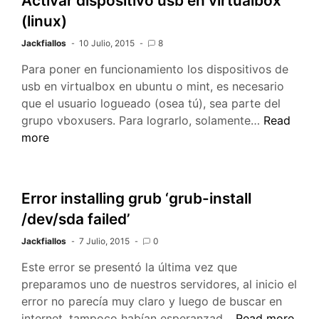
Activar dispositivo usb en virtualbox
se
(linux)
congela
Jackfiallos
10 Julio, 2015
8
Para poner en funcionamiento los dispositivos de
usb en virtualbox en ubuntu o mint, es necesario
que el usuario logueado (osea tú), sea parte del
Activar
grupo vboxusers. Para lograrlo, solamente…
Read
dispositiv
more
usb
en
virtualbox
Error installing grub ‘grub-install
(linux)
/dev/sda failed’
Jackfiallos
7 Julio, 2015
0
Este error se presentó la última vez que
preparamos uno de nuestros servidores, al inicio el
error no parecía muy claro y luego de buscar en
Error
internet, tampoco habían esperanzad…
Read more