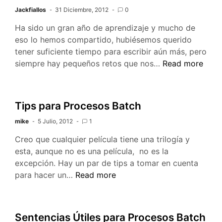
Jackfiallos
31 Diciembre, 2012
0
Ha sido un gran año de aprendizaje y mucho de
eso lo hemos compartido, hubiésemos querido
tener suficiente tiempo para escribir aún más, pero
Feliz
siempre hay pequeños retos que nos…
Read more
año
2013
Tips para Procesos Batch
mike
5 Julio, 2012
1
Creo que cualquier película tiene una trilogía y
esta, aunque no es una película, no es la
excepción. Hay un par de tips a tomar en cuenta
Tips
para hacer un…
Read more
para
Procesos
Batch
Sentencias Útiles para Procesos Batch