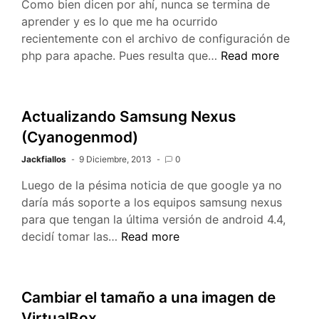
Como bien dicen por ahí, nunca se termina de
aprender y es lo que me ha ocurrido
recientemente con el archivo de configuración de
Apache
php para apache. Pues resulta que…
Read more
no
toma
los
Actualizando Samsung Nexus
cambios
(Cyanogenmod)
del
archivo
Jackfiallos
9 Diciembre, 2013
0
php.ini
Luego de la pésima noticia de que google ya no
daría más soporte a los equipos samsung nexus
para que tengan la última versión de android 4.4,
Actualizando
decidí tomar las…
Read more
Samsung
Nexus
(Cyanogenmod)
Cambiar el tamaño a una imagen de
VirtualBox