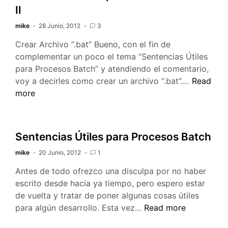
II
mike
28 Junio, 2012
3
Crear Archivo “.bat” Bueno, con el fin de
complementar un poco el tema “Sentencias Útiles
para Procesos Batch” y atendiendo el comentario,
Sentenci
voy a decirles como crear un archivo “.bat”.…
Read
Útiles
more
para
Procesos
Batch
Sentencias Útiles para Procesos Batch
II
mike
20 Junio, 2012
1
Antes de todo ofrezco una disculpa por no haber
escrito desde hacia ya tiempo, pero espero estar
de vuelta y tratar de poner algunas cosas útiles
Sentencias
para algún desarrollo. Esta vez…
Read more
Útiles