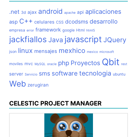
android
aplicaciones
.net
ajax
api
3d
apache
C++
desarrollo
dcodsms
asp
celulares
CSS
framework
empresa
google
Html
error
html5
jackfiallos
javascript
Java
JQuery
linux
mexhico
mensajes
json
mexico
microsoft
Qbit
php
Proyectos
mvc
moviles
MySQL
oracle
rest
tecnologia
software
sms
server
ubuntu
Servicio
Web
zerugiran
CELESTIC PROJECT MANAGER