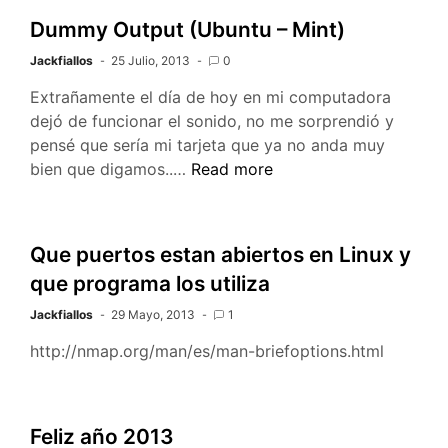
loading
Dummy Output (Ubuntu – Mint)
shared
Jackfiallos
25 Julio, 2013
0
libraries:
libncurses.so.
Extrañamente el día de hoy en mi computadora
(Fixed)
dejó de funcionar el sonido, no me sorprendió y
pensé que sería mi tarjeta que ya no anda muy
Dummy
bien que digamos..…
Read more
Output
(Ubuntu
–
Que puertos estan abiertos en Linux y
Mint)
que programa los utiliza
Jackfiallos
29 Mayo, 2013
1
http://nmap.org/man/es/man-briefoptions.html
Feliz año 2013