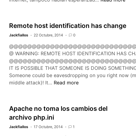
installing
grub
‘grub-
Remote host identification has change
install
Jackfiallos
22 Octubre, 2014
0
/dev/sda
failed’
@@@@@@@@@@@@@@@@@@@@@@@@@@@
@ WARNING: REMOTE HOST IDENTIFICATION HAS C
@@@@@@@@@@@@@@@@@@@@@@@@@@@
IT IS POSSIBLE THAT SOMEONE IS DOING SOMETHIN
Someone could be eavesdropping on you right now (m
Remote
middle attack)! It…
Read more
host
identification
has
Apache no toma los cambios del
change
archivo php.ini
Jackfiallos
17 Octubre, 2014
1