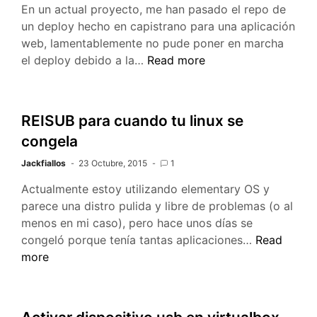
En un actual proyecto, me han pasado el repo de
un deploy hecho en capistrano para una aplicación
web, lamentablemente no pude poner en marcha
Deploy
el deploy debido a la…
Read more
de
aplicaciones
web
REISUB para cuando tu linux se
con
congela
Mina
Jackfiallos
23 Octubre, 2015
1
Actualmente estoy utilizando elementary OS y
parece una distro pulida y libre de problemas (o al
menos en mi caso), pero hace unos días se
REISUB
congeló porque tenía tantas aplicaciones…
Read
para
more
cuando
tu
linux