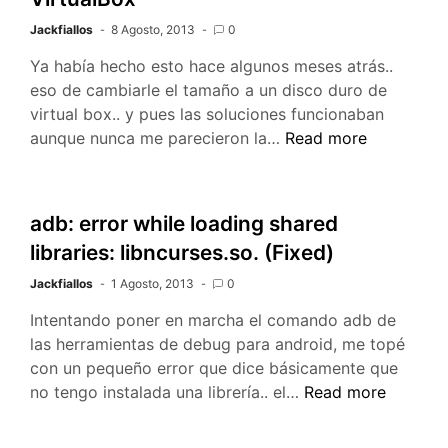
Jackfiallos
8 Agosto, 2013
0
Ya había hecho esto hace algunos meses atrás..
eso de cambiarle el tamaño a un disco duro de
virtual box.. y pues las soluciones funcionaban
Cambiar
aunque nunca me parecieron la…
Read more
el
tamaño
a
adb: error while loading shared
una
libraries: libncurses.so. (Fixed)
imagen
de
Jackfiallos
1 Agosto, 2013
0
VirtualBox
Intentando poner en marcha el comando adb de
las herramientas de debug para android, me topé
con un pequeño error que dice básicamente que
adb:
no tengo instalada una librería.. el…
Read more
error
while