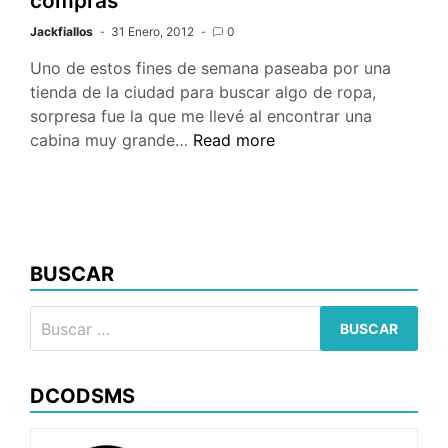
compras
Jackfiallos
31 Enero, 2012
0
Uno de estos fines de semana paseaba por una
tienda de la ciudad para buscar algo de ropa,
sorpresa fue la que me llevé al encontrar una
Probador
cabina muy grande…
Read more
virtual,
el
futuro
de
las
BUSCAR
compras
Buscar:
DCODSMS