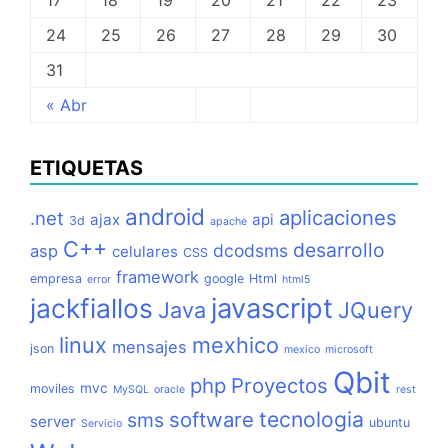
17
18
19
20
21
22
23
24
25
26
27
28
29
30
31
« Abr
ETIQUETAS
android
aplicaciones
.net
ajax
api
3d
apache
C++
desarrollo
dcodsms
asp
celulares
CSS
framework
empresa
google
Html
error
html5
jackfiallos
javascript
Java
JQuery
linux
mexhico
mensajes
json
mexico
microsoft
Qbit
php
Proyectos
mvc
moviles
MySQL
oracle
rest
tecnologia
software
sms
server
ubuntu
Servicio