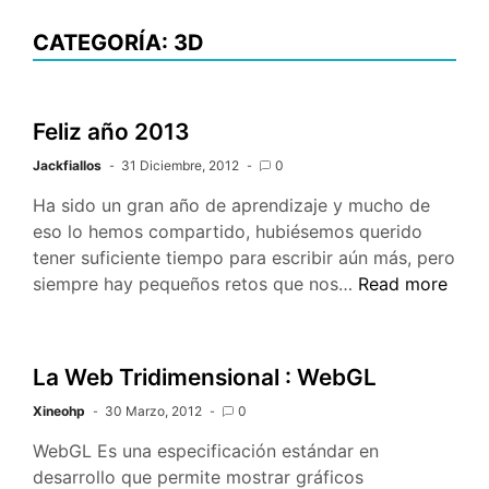
CATEGORÍA: 3D
Feliz año 2013
Jackfiallos
31 Diciembre, 2012
0
Ha sido un gran año de aprendizaje y mucho de
eso lo hemos compartido, hubiésemos querido
tener suficiente tiempo para escribir aún más, pero
Feliz
siempre hay pequeños retos que nos…
Read more
año
2013
La Web Tridimensional : WebGL
Xineohp
30 Marzo, 2012
0
WebGL Es una especificación estándar en
desarrollo que permite mostrar gráficos