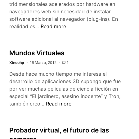
tridimensionales acelerados por hardware en
navegadores web sin necesidad de instalar
software adicional al navegador (plug-ins). En
La
realidad es…
Read more
Web
Tridimensional
:
Mundos Virtuales
WebGL
Xineohp
16 Marzo, 2012
1
Desde hace mucho tiempo me interesa el
desarrollo de aplicaciones 3D supongo que fue
por ver muchas peliculas de ciencia ficción en
especial “El jardinero, asesino inocente” y Tron,
Mundos
también creo…
Read more
Virtuales
Probador virtual, el futuro de las