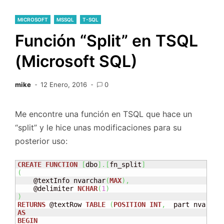
MICROSOFT
MSSQL
T-SQL
Función “Split” en TSQL
(Microsoft SQL)
mike
12 Enero, 2016
0
Me encontre una función en TSQL que hace un
“split” y le hice unas modificaciones para su
posterior uso:
CREATE
FUNCTION
[
dbo
]
.
[
fn_split
]
(
    @textInfo nvarchar
(
MAX
)
,
    @delimiter 
NCHAR
(
1
)
)
RETURNS
 @textRow 
TABLE
(
POSITION
INT
,
  part nvarcha
AS
BEGIN