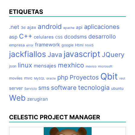
ETIQUETAS
android
aplicaciones
.net
ajax
api
3d
apache
C++
desarrollo
dcodsms
asp
celulares
CSS
framework
empresa
google
Html
error
html5
jackfiallos
javascript
Java
JQuery
linux
mexhico
mensajes
json
mexico
microsoft
Qbit
php
Proyectos
mvc
moviles
MySQL
oracle
rest
tecnologia
software
sms
server
ubuntu
Servicio
Web
zerugiran
CELESTIC PROJECT MANAGER