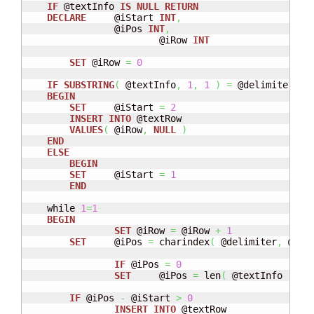
IF
 @textInfo 
IS
NULL
RETURN
DECLARE
	@iStart 
INT
,
    		@iPos 
INT
,
			@iRow 
INT
SET
 @iRow 
=
0
IF
SUBSTRING
(
 @textInfo
,
1
,
1
)
=
 @delimiter 

BEGIN
SET
	@iStart 
=
2
INSERT
INTO
 @textRow

VALUES
(
 @iRow
,
NULL
)
END
ELSE
BEGIN
SET
	@iStart 
=
1
END
    while 
1
=
1
BEGIN
SET
 @iRow 
=
 @iRow 
+
1
SET
	@iPos 
=
 charindex
(
 @delimiter
,
 @tex
IF
 @iPos 
=
0
SET
	@iPos 
=
 len
(
 @textInfo 
)
+
1
IF
 @iPos 
-
 @iStart 
>
0
INSERT
INTO
 @textRow
