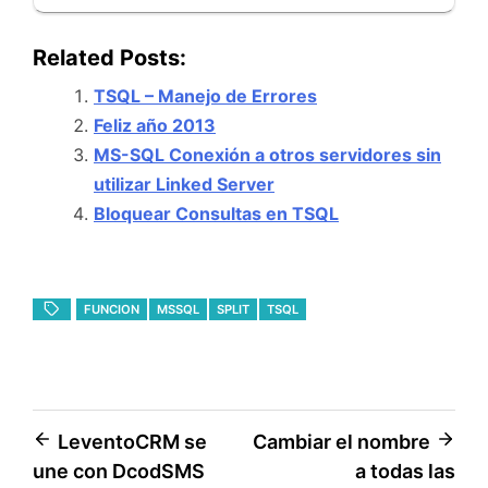
Related Posts:
TSQL – Manejo de Errores
Feliz año 2013
MS-SQL Conexión a otros servidores sin
utilizar Linked Server
Bloquear Consultas en TSQL
FUNCION
MSSQL
SPLIT
TSQL
Navegación
LeventoCRM se
Cambiar el nombre
une con DcodSMS
a todas las
de