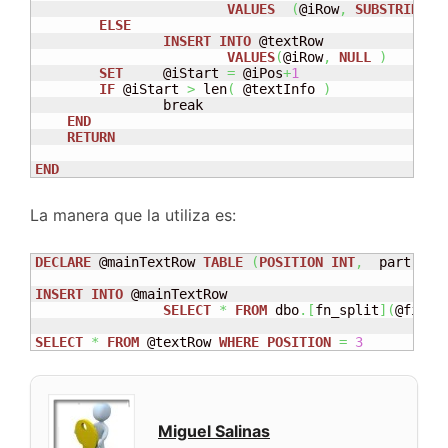
VALUES
(
@iRow
,
SUBSTRING
(
 
ELSE
INSERT
INTO
 @textRow

VALUES
(
@iRow
,
NULL
)
SET
	@iStart 
=
 @iPos
+
1
IF
 @iStart 
>
 len
(
 @textInfo 
)
    		break

END
RETURN
END
La manera que la utiliza es:
DECLARE
 @mainTextRow 
TABLE
(
POSITION
INT
,
  part nva
INSERT
INTO
 @mainTextRow 

SELECT
*
FROM
 dbo
.
[
fn_split
]
(
@fileT
SELECT
*
FROM
 @textRow 
WHERE
POSITION
=
3
Miguel Salinas