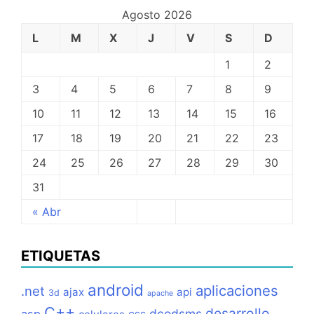
Agosto 2026
L
M
X
J
V
S
D
1
2
3
4
5
6
7
8
9
10
11
12
13
14
15
16
17
18
19
20
21
22
23
24
25
26
27
28
29
30
31
« Abr
ETIQUETAS
android
aplicaciones
.net
ajax
api
3d
apache
C++
desarrollo
dcodsms