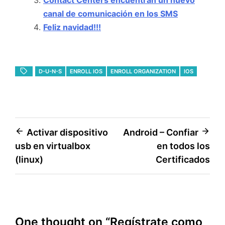
Contact Centers encuentran un nuevo
canal de comunicación en los SMS
Feliz navidad!!!
D-U-N-S
ENROLL IOS
ENROLL ORGANIZATION
IOS
Navegación
Activar dispositivo
Android – Confiar
usb en virtualbox
en todos los
de
(linux)
Certificados
entradas
One thought on “
Regístrate como