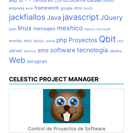
asp
celulares
CSS
framework
empresa
google
Html
error
html5
jackfiallos
javascript
Java
JQuery
linux
mexhico
mensajes
json
mexico
microsoft
Qbit
php
Proyectos
mvc
moviles
MySQL
oracle
rest
tecnologia
software
sms
server
ubuntu
Servicio
Web
zerugiran
CELESTIC PROJECT MANAGER
Control de Proyectos de Software