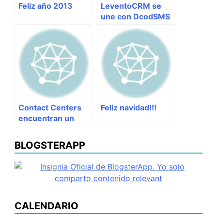
Feliz año 2013
LeventoCRM se
une con DcodSMS
Contact Centers
Feliz navidad!!!
encuentran un
nuevo canal de
comunicación en
BLOGSTERAPP
los SMS
CALENDARIO