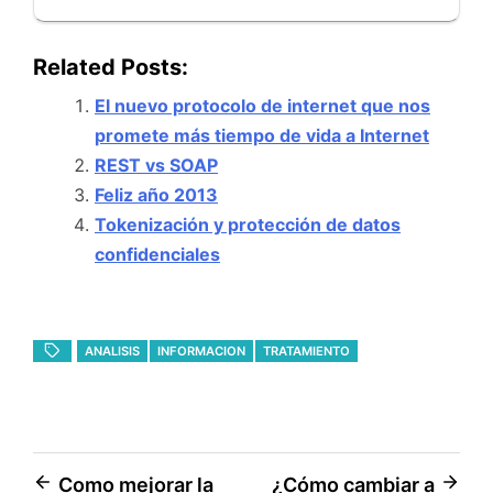
Related Posts:
El nuevo protocolo de internet que nos
promete más tiempo de vida a Internet
REST vs SOAP
Feliz año 2013
Tokenización y protección de datos
confidenciales
ANALISIS
INFORMACION
TRATAMIENTO
Navegación
Como mejorar la
¿Cómo cambiar a