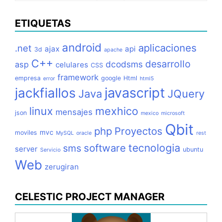
ETIQUETAS
android
aplicaciones
.net
ajax
api
3d
apache
C++
desarrollo
dcodsms
asp
celulares
CSS
framework
empresa
google
Html
error
html5
jackfiallos
javascript
Java
JQuery
linux
mexhico
mensajes
json
mexico
microsoft
Qbit
php
Proyectos
mvc
moviles
MySQL
oracle
rest
tecnologia
software
sms
server
ubuntu
Servicio
Web
zerugiran
CELESTIC PROJECT MANAGER