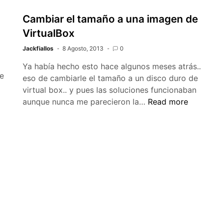
Cambiar el tamaño a una imagen de
VirtualBox
Jackfiallos
8 Agosto, 2013
0
Ya había hecho esto hace algunos meses atrás..
e
eso de cambiarle el tamaño a un disco duro de
virtual box.. y pues las soluciones funcionaban
Cambiar
aunque nunca me parecieron la…
Read more
el
tamaño
a
una
imagen
de
VirtualBox