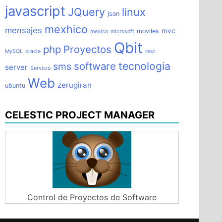
javascript
JQuery
linux
json
mexhico
mensajes
mvc
moviles
mexico
microsoft
Qbit
php
Proyectos
MySQL
oracle
rest
tecnologia
software
sms
server
Servicio
Web
zerugiran
ubuntu
CELESTIC PROJECT MANAGER
Control de Proyectos de Software