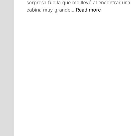
sorpresa fue la que me llevé al encontrar una
Probador
cabina muy grande…
Read more
virtual,
el
futuro
de
las
compras