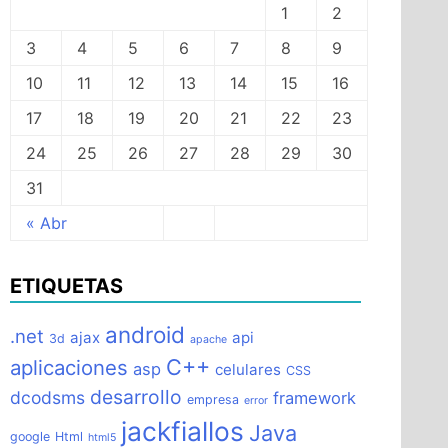
1
2
3
4
5
6
7
8
9
10
11
12
13
14
15
16
17
18
19
20
21
22
23
24
25
26
27
28
29
30
31
« Abr
ETIQUETAS
android
.net
ajax
api
3d
apache
C++
aplicaciones
asp
celulares
CSS
desarrollo
dcodsms
framework
empresa
error
jackfiallos
Java
google
Html
html5