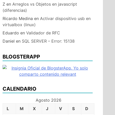
Z
en
Arreglos vs Objetos en javascript
(diferencias)
Ricardo Medina
en
Activar dispositivo usb en
virtualbox (linux)
Eduardo
en
Validador de RFC
Daniel
en
SQL SERVER – Error: 15138
BLOGSTERAPP
CALENDARIO
Agosto 2026
L
M
X
J
V
S
D