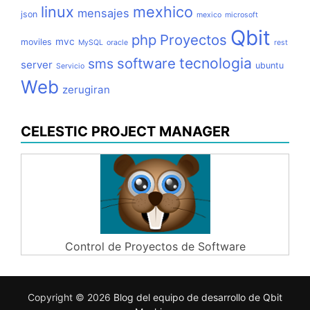
linux
mexhico
mensajes
json
mexico
microsoft
Qbit
php
Proyectos
mvc
moviles
MySQL
oracle
rest
tecnologia
software
sms
server
ubuntu
Servicio
Web
zerugiran
CELESTIC PROJECT MANAGER
Control de Proyectos de Software
Copyright © 2026
Blog del equipo de desarrollo de Qbit