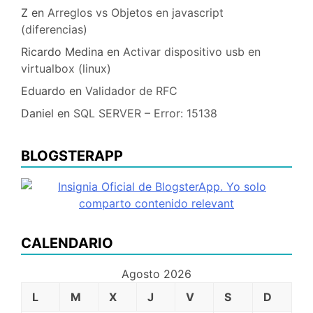
Z
en
Arreglos vs Objetos en javascript
(diferencias)
Ricardo Medina
en
Activar dispositivo usb en
virtualbox (linux)
Eduardo
en
Validador de RFC
Daniel
en
SQL SERVER – Error: 15138
BLOGSTERAPP
CALENDARIO
Agosto 2026
L
M
X
J
V
S
D