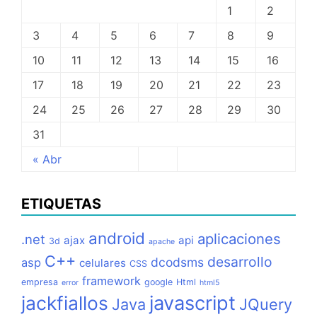
1
2
3
4
5
6
7
8
9
10
11
12
13
14
15
16
17
18
19
20
21
22
23
24
25
26
27
28
29
30
31
« Abr
ETIQUETAS
android
aplicaciones
.net
ajax
api
3d
apache
C++
desarrollo
dcodsms
asp
celulares
CSS
framework
empresa
google
Html
error
html5
jackfiallos
javascript
Java
JQuery