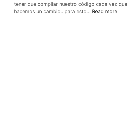
tener que compilar nuestro código cada vez que
Reinicio
hacemos un cambio.. para esto…
Read more
automático
de
node.js
con
supervisor