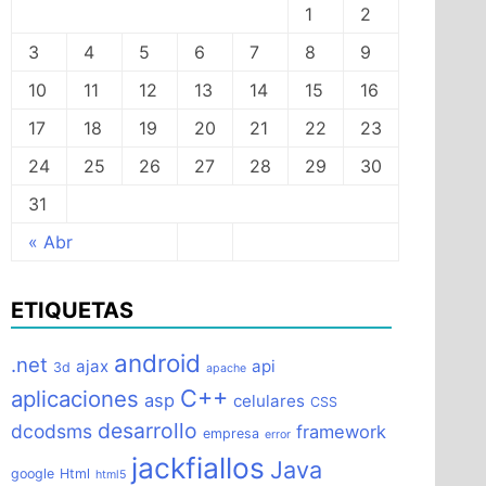
1
2
3
4
5
6
7
8
9
10
11
12
13
14
15
16
17
18
19
20
21
22
23
24
25
26
27
28
29
30
31
« Abr
ETIQUETAS
android
.net
ajax
api
3d
apache
C++
aplicaciones
asp
celulares
CSS
desarrollo
dcodsms
framework
empresa
error
jackfiallos
Java
google
Html
html5