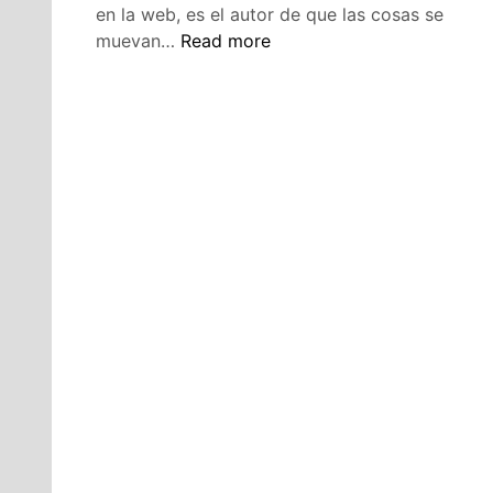
en la web, es el autor de que las cosas se
Arreglos
muevan…
Read more
vs
Objetos
en
javascript
(diferencias)