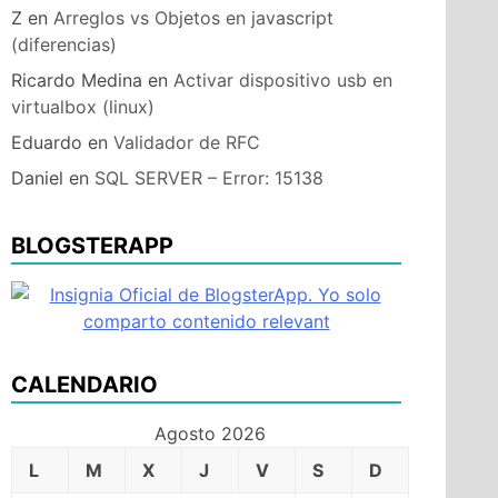
Z
en
Arreglos vs Objetos en javascript
(diferencias)
Ricardo Medina
en
Activar dispositivo usb en
virtualbox (linux)
Eduardo
en
Validador de RFC
Daniel
en
SQL SERVER – Error: 15138
BLOGSTERAPP
CALENDARIO
Agosto 2026
L
M
X
J
V
S
D