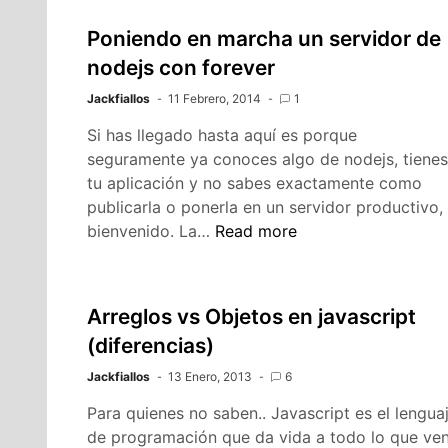
Poniendo en marcha un servidor de
nodejs con forever
Jackfiallos
11 Febrero, 2014
1
Si has llegado hasta aquí es porque
seguramente ya conoces algo de nodejs, tienes
tu aplicación y no sabes exactamente como
publicarla o ponerla en un servidor productivo,
Poniendo
bienvenido. La…
Read more
en
marcha
un
Arreglos vs Objetos en javascript
servidor
(diferencias)
de
nodejs
Jackfiallos
13 Enero, 2013
6
con
Para quienes no saben.. Javascript es el lengua
forever
de programación que da vida a todo lo que ve