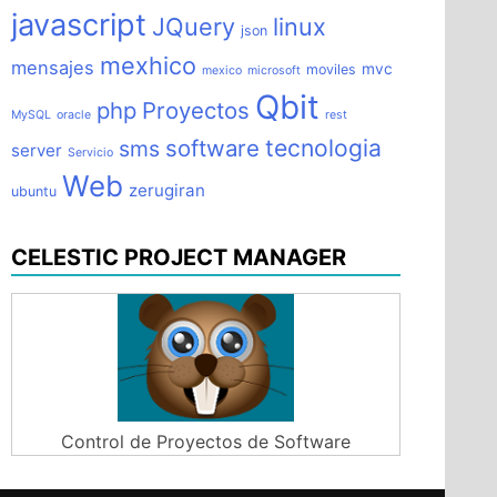
javascript
JQuery
linux
json
mexhico
mensajes
mvc
moviles
mexico
microsoft
Qbit
php
Proyectos
MySQL
oracle
rest
tecnologia
software
sms
server
Servicio
Web
zerugiran
ubuntu
CELESTIC PROJECT MANAGER
Control de Proyectos de Software