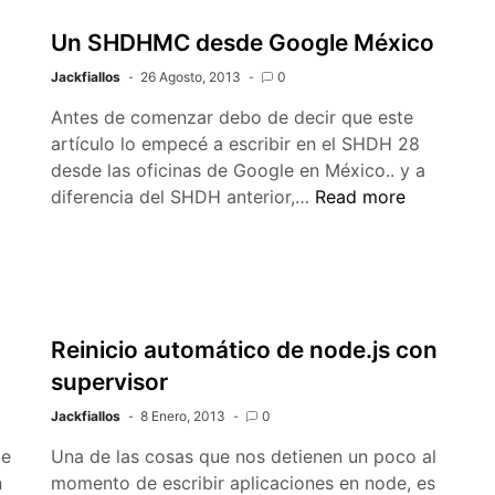
Un SHDHMC desde Google México
Jackfiallos
26 Agosto, 2013
0
Antes de comenzar debo de decir que este
artículo lo empecé a escribir en el SHDH 28
desde las oficinas de Google en México.. y a
Un
diferencia del SHDH anterior,…
Read more
SHDHMC
desde
Google
México
Reinicio automático de node.js con
supervisor
Jackfiallos
8 Enero, 2013
0
je
Una de las cosas que nos detienen un poco al
n
momento de escribir aplicaciones en node, es