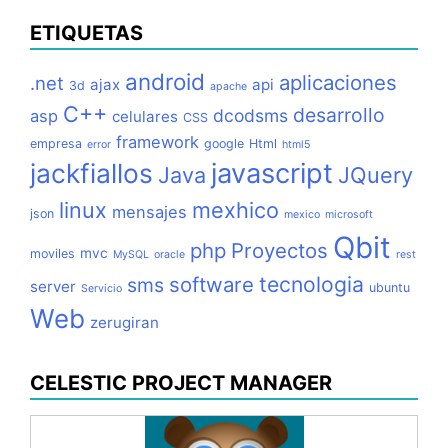
ETIQUETAS
android
aplicaciones
.net
ajax
api
3d
apache
C++
desarrollo
dcodsms
asp
celulares
CSS
framework
empresa
google
Html
error
html5
jackfiallos
javascript
Java
JQuery
linux
mexhico
mensajes
json
mexico
microsoft
Qbit
php
Proyectos
mvc
moviles
MySQL
oracle
rest
tecnologia
software
sms
server
ubuntu
Servicio
Web
zerugiran
CELESTIC PROJECT MANAGER