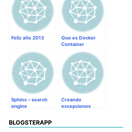
Feliz año 2013
Que es Docker
Container
Sphinx – search
Creando
engine
excepciones
personalizadas en
WCF y
BLOGSTERAPP
cachandolas en