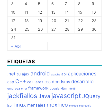
3
4
5
6
7
8
9
10
11
12
13
14
15
16
17
18
19
20
21
22
23
24
25
26
27
28
29
30
31
« Abr
ETIQUETAS
android
aplicaciones
.net
ajax
api
3d
apache
C++
desarrollo
dcodsms
asp
celulares
CSS
framework
empresa
google
Html
error
html5
jackfiallos
javascript
Java
JQuery
linux
mexhico
mensajes
json
mexico
microsoft