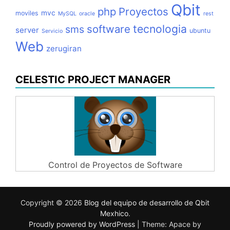
Qbit
php
Proyectos
mvc
moviles
MySQL
oracle
rest
tecnologia
software
sms
server
ubuntu
Servicio
Web
zerugiran
CELESTIC PROJECT MANAGER
Control de Proyectos de Software
Copyright © 2026
Blog del equipo de desarrollo de Qbit
Mexhico
.
Proudly powered by WordPress
|
Theme: Apace by