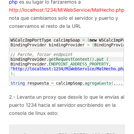
php
es su lugar lo farzaremos a
http://localhost:1234/MiWebService/MalHecho.php
nota que cambiamos solo el servidor y puerto y
conservamos el resto de la URL
WSCalcImpPortType calcimpSoap 
=
(
new
 WSCalcImpPort
(
BindingProvider bindingProvider 
=
(
BindingProvider
)
// Parche, forzar endpoint
bindingProvider.
getRequestContext
(
)
.
put
(
BindingProvider.
ENDPOINT_ADDRESS_PROPERTY
"http://localhost:1234/MiWebService/MalHecho.php"
)
;
String
 respuesta 
=
 calcimpSoap.
agregaGasto
(
.....
)
;
2.- Levanta un proxy que desvíe lo que le envías al
puerto 1234 hacia el servidor escribiendo en la
consola de linux esto: