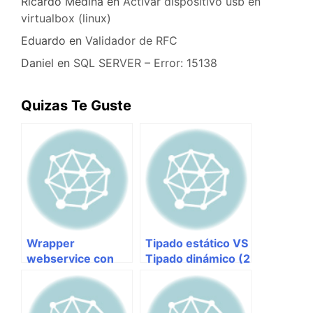
Ricardo Medina
en
Activar dispositivo usb en
virtualbox (linux)
Eduardo
en
Validador de RFC
Daniel
en
SQL SERVER – Error: 15138
Quizas Te Guste
Wrapper
Tipado estático VS
webservice con
Tipado dinámico (2
axis y ant en
de 2)
eclipse