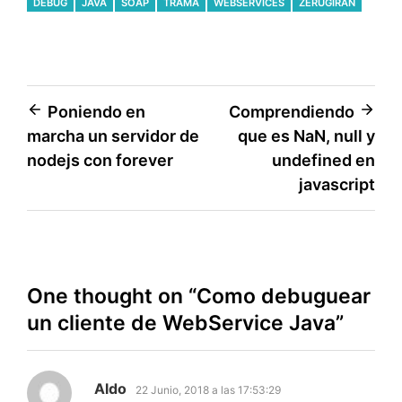
DEBUG
JAVA
SOAP
TRAMA
WEBSERVICES
ZERUGIRAN
Navegación
Poniendo en
Comprendiendo
marcha un servidor de
que es NaN, null y
de
nodejs con forever
undefined en
entradas
javascript
One thought on “
Como debuguear
un cliente de WebService Java
”
dice:
Aldo
22 Junio, 2018 a las 17:53:29