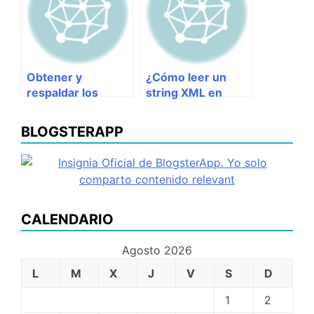
Obtener y
¿Cómo leer un
respaldar los
string XML en
últimos archivos
Java?
modificados en el
BLOGSTERAPP
SVN
CALENDARIO
Agosto 2026
L
M
X
J
V
S
D
1
2