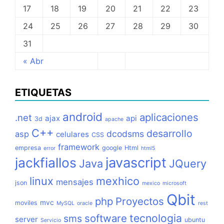
17
18
19
20
21
22
23
24
25
26
27
28
29
30
31
« Abr
ETIQUETAS
android
aplicaciones
.net
ajax
api
3d
apache
C++
desarrollo
dcodsms
asp
celulares
CSS
framework
empresa
google
Html
error
html5
jackfiallos
javascript
Java
JQuery
linux
mexhico
mensajes
json
mexico
microsoft
Qbit
php
Proyectos
mvc
moviles
MySQL
oracle
rest
tecnologia
software
sms
server
ubuntu
Servicio