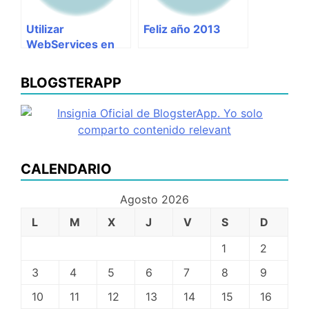
Utilizar
Feliz año 2013
WebServices en
Microsoft SQL
utilizando SSIS –
BLOGSTERAPP
Parte I
CALENDARIO
Agosto 2026
L
M
X
J
V
S
D
1
2
3
4
5
6
7
8
9
10
11
12
13
14
15
16