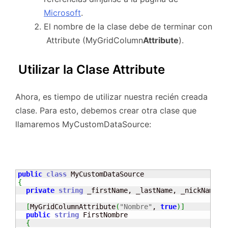
Microsoft
.
El nombre de la clase debe de terminar con
Attribute (MyGridColumn
Attribute
).
Utilizar la Clase Attribute
Ahora, es tiempo de utilizar nuestra recién creada
clase. Para esto, debemos crear otra clase que
llamaremos MyCustomDataSource:
public
class
{
private
string
 _firstName, _lastName, _nickName, 
[
MyGridColumnAttribute
(
"Nombre"
, 
true
)
]
public
string
 FirstNombre

{