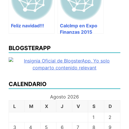
Feliz navidad!!!
CalcImp en Expo
Finanzas 2015
BLOGSTERAPP
CALENDARIO
Agosto 2026
L
M
X
J
V
S
D
1
2
3
4
5
6
7
8
9