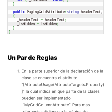
}
public
 PagingGridAttribute
(
string
 headerText, 
boo
{
    _headerText 
=
 headerText
;
    _isHidden 
=
 isHidden
;
}
}
Un Par de Reglas
En la parte superior de la declaración de la
clase se encuentra el atributo
“[AttributeUsage(AttributeTargets.Property)
]” la cual indica en que parte de la clases
pueden ser implementado
“MyGridColumnAttribute”. Para mas
referencias diríjanse a la página de