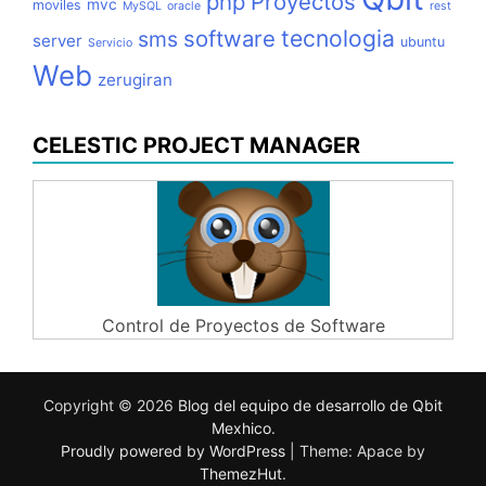
php
Proyectos
mvc
moviles
MySQL
oracle
rest
tecnologia
software
sms
server
ubuntu
Servicio
Web
zerugiran
CELESTIC PROJECT MANAGER
Control de Proyectos de Software
Copyright © 2026
Blog del equipo de desarrollo de Qbit
Mexhico
.
Proudly powered by WordPress
|
Theme: Apace by
ThemezHut
.