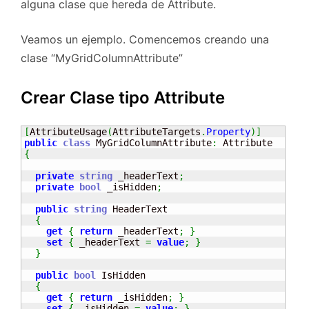
alguna clase que hereda de Attribute.
Veamos un ejemplo. Comencemos creando una
clase “MyGridColumnAttribute”
Crear Clase tipo Attribute
[
AttributeUsage
(
AttributeTargets
.
Property
)
]
public
class
 MyGridColumnAttribute
:
{
private
string
 _headerText
;
private
bool
 _isHidden
;
public
string
 HeaderText

{
get
{
return
 _headerText
;
}
set
{
 _headerText 
=
value
;
}
}
public
bool
 IsHidden

{
get
{
return
 _isHidden
;
}
set
{
 _isHidden 
=
value
;
}