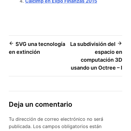
CalcImp en Expo Finanzas 2015
Navegación
SVG una tecnología
La subdivisión del
en extinción
espacio en
de
computación 3D
entradas
usando un Octree – I
Deja un comentario
Tu dirección de correo electrónico no será
publicada.
Los campos obligatorios están