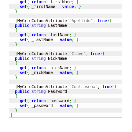
get
{
return
 _firstName
;
}
set
{
 _firstName 
=
value
;
}
}
[
MyGridColumnAttribute
(
"Apellido"
, 
true
)
]
public
string
 LastName

{
get
{
return
 _lastName
;
}
set
{
 _lastName 
=
value
;
}
}
[
MyGridColumnAttribute
(
"Clave"
, 
true
)
]
public
string
 NickName

{
get
{
return
 _nickName
;
}
set
{
 _nickName 
=
value
;
}
}
[
MyGridColumnAttribute
(
"Contraseña"
, 
true
)
]
public
string
 Password

{
get
{
return
 _password
;
}
set
{
 _password 
=
value
;
}
}
}