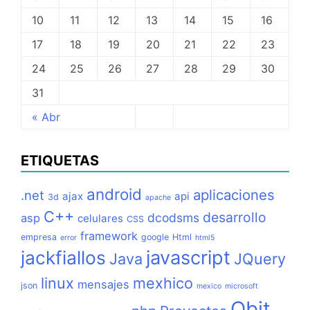
10
11
12
13
14
15
16
17
18
19
20
21
22
23
24
25
26
27
28
29
30
31
« Abr
ETIQUETAS
android
aplicaciones
.net
ajax
api
3d
apache
C++
desarrollo
dcodsms
asp
celulares
CSS
framework
empresa
google
Html
error
html5
jackfiallos
javascript
Java
JQuery
linux
mexhico
mensajes
json
mexico
microsoft
Qbit