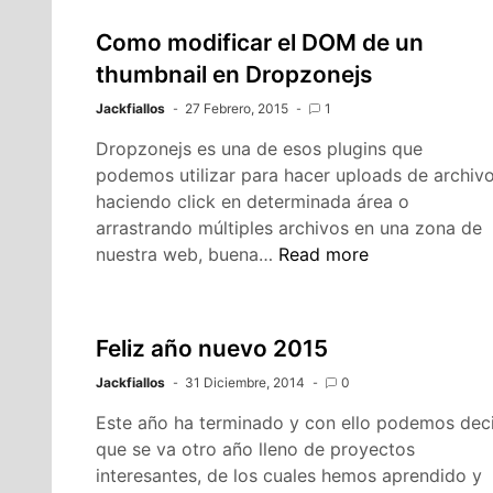
Como modificar el DOM de un
thumbnail en Dropzonejs
Jackfiallos
27 Febrero, 2015
1
Dropzonejs es una de esos plugins que
podemos utilizar para hacer uploads de archiv
haciendo click en determinada área o
arrastrando múltiples archivos en una zona de
Como
nuestra web, buena…
Read more
modificar
el
DOM
Feliz año nuevo 2015
de
Jackfiallos
31 Diciembre, 2014
un
0
thumbnail
Este año ha terminado y con ello podemos deci
en
que se va otro año lleno de proyectos
Dropzonejs
interesantes, de los cuales hemos aprendido y