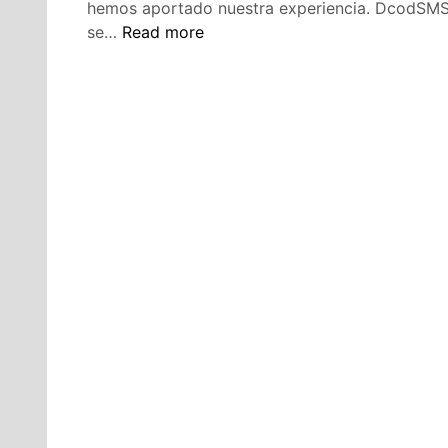
hemos aportado nuestra experiencia. DcodSMS
Feliz
se…
Read more
año
nuevo
2015