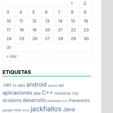
1
2
3
4
5
6
7
8
9
10
11
12
13
14
15
16
17
18
19
20
21
22
23
24
25
26
27
28
29
30
31
« Abr
ETIQUETAS
android
.net
ajax
api
3d
apache
C++
aplicaciones
asp
celulares
CSS
desarrollo
dcodsms
framework
empresa
error
jackfiallos
Java
google
Html
html5