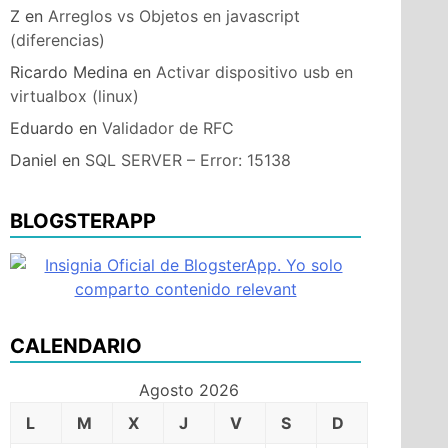
Z
en
Arreglos vs Objetos en javascript
(diferencias)
Ricardo Medina
en
Activar dispositivo usb en
virtualbox (linux)
Eduardo
en
Validador de RFC
Daniel
en
SQL SERVER – Error: 15138
BLOGSTERAPP
CALENDARIO
Agosto 2026
L
M
X
J
V
S
D