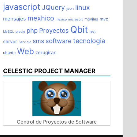
javascript
JQuery
linux
json
mexhico
mensajes
mvc
moviles
mexico
microsoft
Qbit
php
Proyectos
MySQL
oracle
rest
tecnologia
software
sms
server
Servicio
Web
zerugiran
ubuntu
CELESTIC PROJECT MANAGER
Control de Proyectos de Software