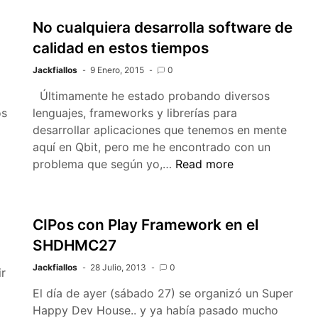
No cualquiera desarrolla software de
calidad en estos tiempos
Jackfiallos
9 Enero, 2015
0
Últimamente he estado probando diversos
os
lenguajes, frameworks y librerías para
desarrollar aplicaciones que tenemos en mente
aquí en Qbit, pero me he encontrado con un
No
problema que según yo,…
Read more
cualquiera
desarrolla
software
CIPos con Play Framework en el
de
SHDHMC27
calidad
en
Jackfiallos
28 Julio, 2013
0
r
estos
El día de ayer (sábado 27) se organizó un Super
tiempos
Happy Dev House.. y ya había pasado mucho