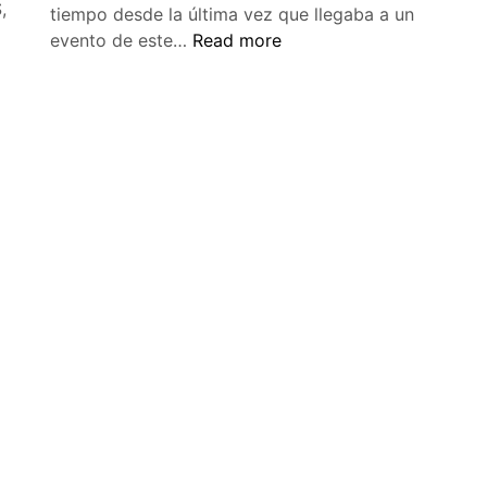
,
tiempo desde la última vez que llegaba a un
CIPos
evento de este…
Read more
con
Play
Framework
en
el
SHDHMC27