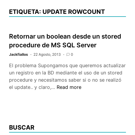
ETIQUETA: UPDATE ROWCOUNT
Retornar un boolean desde un stored
procedure de MS SQL Server
Jackfiallos
22 Agosto, 2013
0
El problema Supongamos que queremos actualizar
un registro en la BD mediante el uso de un stored
procedure y necesitamos saber si o no se realizó
Retornar
el update.. y claro,…
Read more
un
boolean
desde
un
stored
BUSCAR
procedure