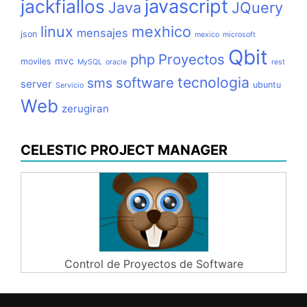
jackfiallos
javascript
Java
JQuery
linux
mexhico
mensajes
json
mexico
microsoft
Qbit
php
Proyectos
mvc
moviles
MySQL
oracle
rest
tecnologia
software
sms
server
ubuntu
Servicio
Web
zerugiran
CELESTIC PROJECT MANAGER
Control de Proyectos de Software