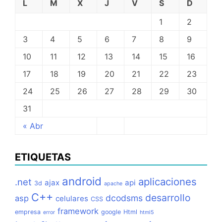
L
M
X
J
V
S
D
1
2
3
4
5
6
7
8
9
10
11
12
13
14
15
16
17
18
19
20
21
22
23
24
25
26
27
28
29
30
31
« Abr
ETIQUETAS
android
aplicaciones
.net
ajax
api
3d
apache
C++
desarrollo
dcodsms
asp
celulares
CSS
framework
empresa
google
Html
error
html5