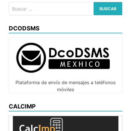
de
Buscar:
MS
SQL
Server
DCODSMS
Plataforma de envío de mensajes a teléfonos
móviles
CALCIMP