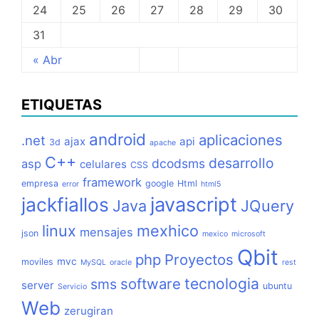
24
25
26
27
28
29
30
31
« Abr
ETIQUETAS
android
aplicaciones
.net
ajax
api
3d
apache
C++
desarrollo
dcodsms
asp
celulares
CSS
framework
empresa
google
Html
error
html5
jackfiallos
javascript
Java
JQuery
linux
mexhico
mensajes
json
mexico
microsoft
Qbit
php
Proyectos
mvc
moviles
MySQL
oracle
rest
tecnologia
software
sms
server
ubuntu
Servicio
Web
zerugiran