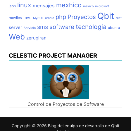
linux
mexhico
mensajes
json
mexico
microsoft
Qbit
php
Proyectos
mvc
moviles
MySQL
oracle
rest
tecnologia
software
sms
server
ubuntu
Servicio
Web
zerugiran
CELESTIC PROJECT MANAGER
Control de Proyectos de Software
Copyright © 2026
Blog del equipo de desarrollo de Qbit