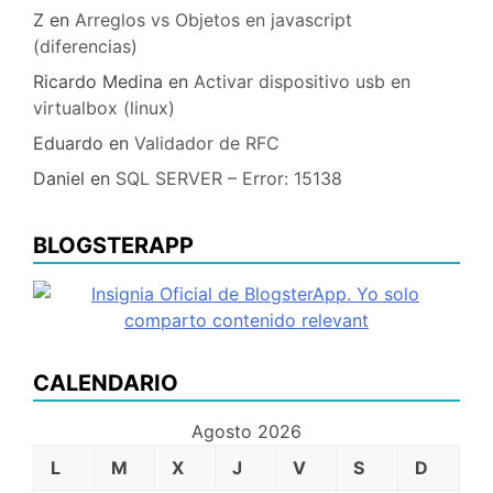
Z
en
Arreglos vs Objetos en javascript
(diferencias)
Ricardo Medina
en
Activar dispositivo usb en
virtualbox (linux)
Eduardo
en
Validador de RFC
Daniel
en
SQL SERVER – Error: 15138
BLOGSTERAPP
CALENDARIO
Agosto 2026
L
M
X
J
V
S
D