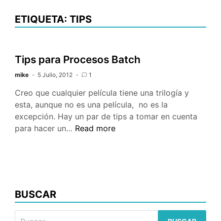
ETIQUETA: TIPS
Tips para Procesos Batch
mike
5 Julio, 2012
1
Creo que cualquier película tiene una trilogía y
esta, aunque no es una película, no es la
excepción. Hay un par de tips a tomar en cuenta
Tips
para hacer un…
Read more
para
Procesos
Batch
BUSCAR
Buscar: