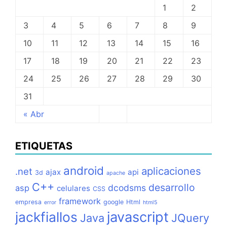
1
2
3
4
5
6
7
8
9
10
11
12
13
14
15
16
17
18
19
20
21
22
23
24
25
26
27
28
29
30
31
« Abr
ETIQUETAS
android
aplicaciones
.net
ajax
api
3d
apache
C++
desarrollo
dcodsms
asp
celulares
CSS
framework
empresa
google
Html
error
html5
jackfiallos
javascript
Java
JQuery