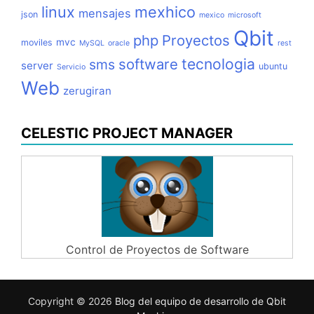
linux
mexhico
mensajes
json
mexico
microsoft
Qbit
php
Proyectos
mvc
moviles
MySQL
oracle
rest
tecnologia
software
sms
server
ubuntu
Servicio
Web
zerugiran
CELESTIC PROJECT MANAGER
Control de Proyectos de Software
Copyright © 2026
Blog del equipo de desarrollo de Qbit