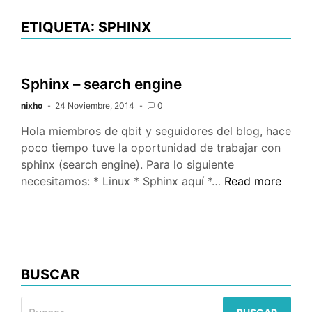
ETIQUETA: SPHINX
Sphinx – search engine
nixho
24 Noviembre, 2014
0
Hola miembros de qbit y seguidores del blog, hace
poco tiempo tuve la oportunidad de trabajar con
sphinx (search engine). Para lo siguiente
Sphinx
necesitamos: * Linux * Sphinx aquí *…
Read more
–
search
engine
BUSCAR
Buscar: