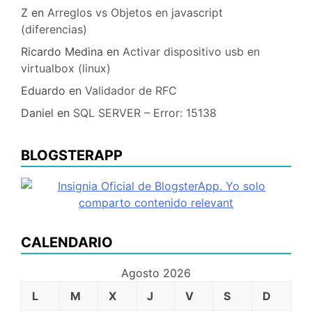
Z
en
Arreglos vs Objetos en javascript
(diferencias)
Ricardo Medina
en
Activar dispositivo usb en
virtualbox (linux)
Eduardo
en
Validador de RFC
Daniel
en
SQL SERVER – Error: 15138
BLOGSTERAPP
CALENDARIO
Agosto 2026
L
M
X
J
V
S
D