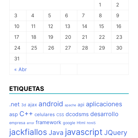
1
2
3
4
5
6
7
8
9
10
11
12
13
14
15
16
17
18
19
20
21
22
23
24
25
26
27
28
29
30
31
« Abr
ETIQUETAS
android
aplicaciones
.net
ajax
api
3d
apache
C++
desarrollo
dcodsms
asp
celulares
CSS
framework
empresa
google
Html
error
html5
jackfiallos
javascript
Java
JQuery