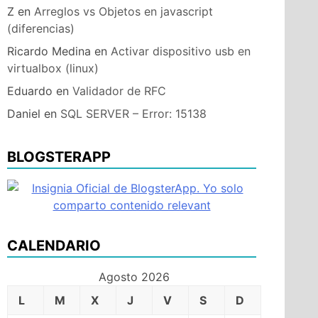
Z
en
Arreglos vs Objetos en javascript
(diferencias)
Ricardo Medina
en
Activar dispositivo usb en
virtualbox (linux)
Eduardo
en
Validador de RFC
Daniel
en
SQL SERVER – Error: 15138
BLOGSTERAPP
CALENDARIO
Agosto 2026
L
M
X
J
V
S
D