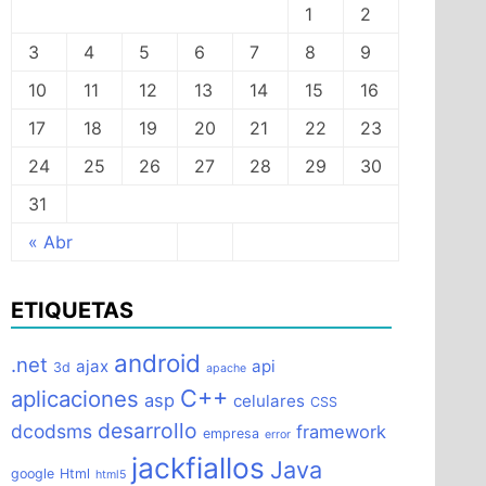
1
2
3
4
5
6
7
8
9
10
11
12
13
14
15
16
17
18
19
20
21
22
23
24
25
26
27
28
29
30
31
« Abr
ETIQUETAS
android
.net
ajax
api
3d
apache
C++
aplicaciones
asp
celulares
CSS
desarrollo
dcodsms
framework
empresa
error
jackfiallos
Java
google
Html
html5