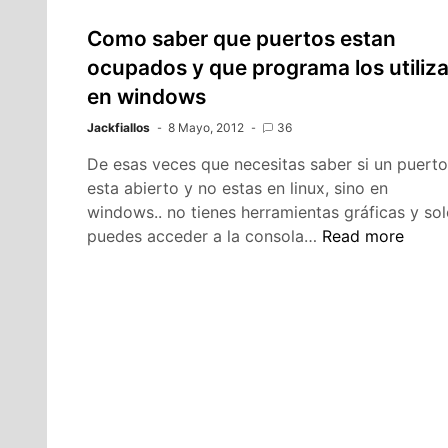
Como saber que puertos estan
ocupados y que programa los utiliz
en windows
Jackfiallos
8 Mayo, 2012
36
De esas veces que necesitas saber si un puerto
esta abierto y no estas en linux, sino en
windows.. no tienes herramientas gráficas y so
Como
puedes acceder a la consola…
Read more
saber
que
puertos
estan
ocupados
y
que
programa