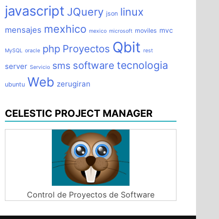
javascript
JQuery
linux
json
mexhico
mensajes
mvc
moviles
mexico
microsoft
Qbit
php
Proyectos
MySQL
oracle
rest
tecnologia
software
sms
server
Servicio
Web
zerugiran
ubuntu
CELESTIC PROJECT MANAGER
Control de Proyectos de Software