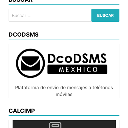
en
el
Buscar:
SVN
DCODSMS
Plataforma de envío de mensajes a teléfonos
móviles
CALCIMP