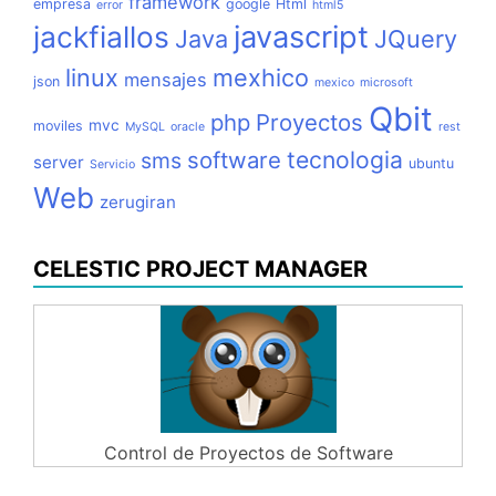
framework
empresa
google
Html
error
html5
jackfiallos
javascript
Java
JQuery
linux
mexhico
mensajes
json
mexico
microsoft
Qbit
php
Proyectos
mvc
moviles
MySQL
oracle
rest
tecnologia
software
sms
server
ubuntu
Servicio
Web
zerugiran
CELESTIC PROJECT MANAGER
Control de Proyectos de Software