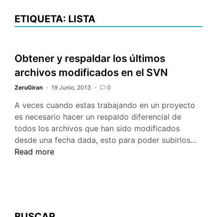
ETIQUETA: LISTA
Obtener y respaldar los últimos
archivos modificados en el SVN
ZeruGiran
19 Junio, 2013
0
A veces cuando estas trabajando en un proyecto
es necesario hacer un respaldo diferencial de
todos los archivos que han sido modificados
Obte
desde una fecha dada, esto para poder subirlos…
y
Read more
respa
los
últim
archi
modif
BUSCAR