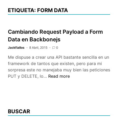
ETIQUETA: FORM DATA
Cambiando Request Payload a Form
Data en Backbonejs
Jackfiallos
8 Abril, 2015
0
Me dispuse a crear una API bastante sencilla en un
framework de tantos que existen, pero para mi
sorpresa este no manejaba muy bien las peticiones
Cambiando
PUT y DELETE, lo…
Read more
Request
Payload
a
Form
Data
BUSCAR
en