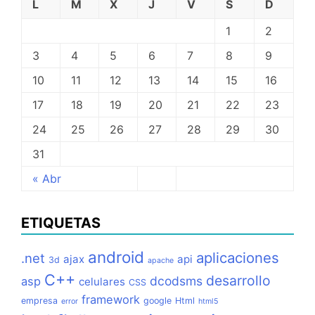
L
M
X
J
V
S
D
1
2
3
4
5
6
7
8
9
10
11
12
13
14
15
16
17
18
19
20
21
22
23
24
25
26
27
28
29
30
31
« Abr
ETIQUETAS
android
aplicaciones
.net
ajax
api
3d
apache
C++
desarrollo
dcodsms
asp
celulares
CSS
framework
empresa
google
Html
error
html5