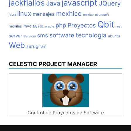
jackfiallos
javascript
Java
JQuery
linux
mexhico
mensajes
json
mexico
microsoft
Qbit
php
Proyectos
mvc
moviles
MySQL
oracle
rest
tecnologia
software
sms
server
ubuntu
Servicio
Web
zerugiran
CELESTIC PROJECT MANAGER
Control de Proyectos de Software