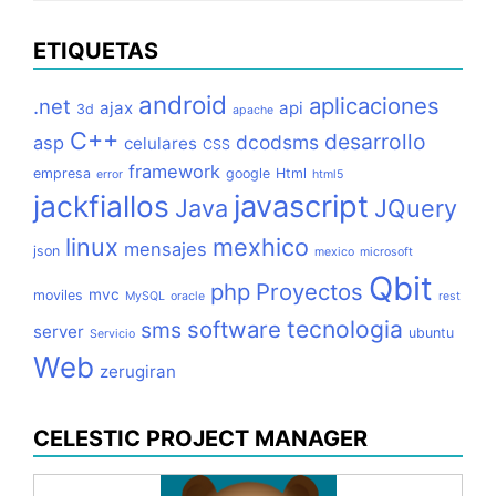
ETIQUETAS
android
aplicaciones
.net
ajax
api
3d
apache
C++
desarrollo
dcodsms
asp
celulares
CSS
framework
empresa
google
Html
error
html5
jackfiallos
javascript
Java
JQuery
linux
mexhico
mensajes
json
mexico
microsoft
Qbit
php
Proyectos
mvc
moviles
MySQL
oracle
rest
tecnologia
software
sms
server
ubuntu
Servicio
Web
zerugiran
CELESTIC PROJECT MANAGER