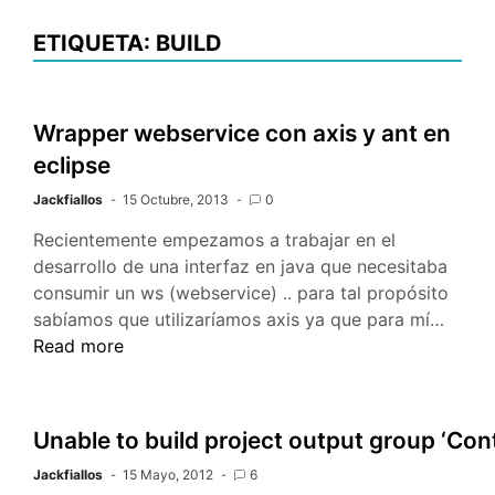
ETIQUETA: BUILD
Wrapper webservice con axis y ant en
eclipse
Jackfiallos
15 Octubre, 2013
0
Recientemente empezamos a trabajar en el
desarrollo de una interfaz en java que necesitaba
consumir un ws (webservice) .. para tal propósito
Wrapp
sabíamos que utilizaríamos axis ya que para mí…
webse
Read more
con
axis
y
Unable to build project output group ‘Cont
ant
Jackfiallos
15 Mayo, 2012
6
en