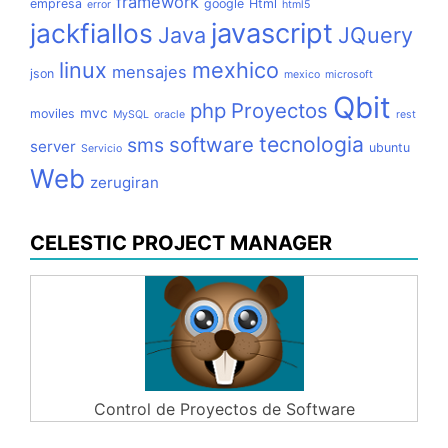
framework
empresa
google
Html
error
html5
jackfiallos
javascript
Java
JQuery
linux
mexhico
mensajes
json
mexico
microsoft
Qbit
php
Proyectos
mvc
moviles
MySQL
oracle
rest
tecnologia
software
sms
server
ubuntu
Servicio
Web
zerugiran
CELESTIC PROJECT MANAGER
Control de Proyectos de Software