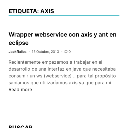
ETIQUETA: AXIS
Wrapper webservice con axis y ant en
eclipse
Jackfiallos
15 Octubre, 2013
0
Recientemente empezamos a trabajar en el
desarrollo de una interfaz en java que necesitaba
consumir un ws (webservice) .. para tal propósito
Wrapp
sabíamos que utilizaríamos axis ya que para mí…
webse
Read more
con
axis
y
ant
en
BUSCAR