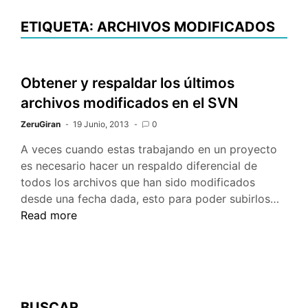
ETIQUETA: ARCHIVOS MODIFICADOS
Obtener y respaldar los últimos
archivos modificados en el SVN
ZeruGiran
19 Junio, 2013
0
A veces cuando estas trabajando en un proyecto
es necesario hacer un respaldo diferencial de
todos los archivos que han sido modificados
Obte
desde una fecha dada, esto para poder subirlos…
y
Read more
respa
los
últim
archi
modif
BUSCAR