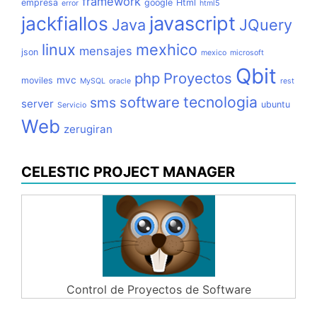
framework
empresa
google
Html
error
html5
jackfiallos
javascript
Java
JQuery
linux
mexhico
mensajes
json
mexico
microsoft
Qbit
php
Proyectos
mvc
moviles
MySQL
oracle
rest
tecnologia
software
sms
server
ubuntu
Servicio
Web
zerugiran
CELESTIC PROJECT MANAGER
Control de Proyectos de Software