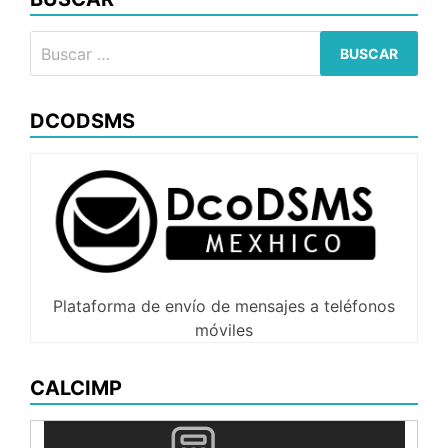
en
el
Buscar:
SVN
DCODSMS
Plataforma de envío de mensajes a teléfonos
móviles
CALCIMP