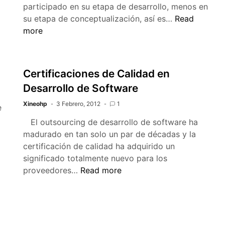
participado en su etapa de desarrollo, menos en
Mala
su etapa de conceptualización, así es…
Read
estructuraci
more
y
mala
comunicació
Certificaciones de Calidad en
Desarrollo de Software
Xineohp
3 Febrero, 2012
1
e
El outsourcing de desarrollo de software ha
madurado en tan solo un par de décadas y la
z
certificación de calidad ha adquirido un
significado totalmente nuevo para los
3
Certificaciones
proveedores…
Read more
de
Calidad
en
Desarrollo