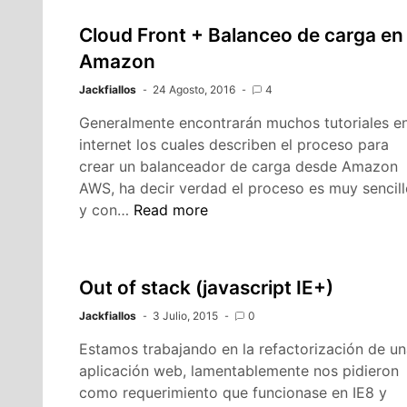
Cloud Front + Balanceo de carga en
Amazon
Jackfiallos
24 Agosto, 2016
4
Generalmente encontrarán muchos tutoriales e
internet los cuales describen el proceso para
crear un balanceador de carga desde Amazon
AWS, ha decir verdad el proceso es muy sencil
Cloud
y con…
Read more
Front
+
Balanceo
Out of stack (javascript IE+)
de
Jackfiallos
carga
3 Julio, 2015
0
en
Estamos trabajando en la refactorización de u
Amazon
aplicación web, lamentablemente nos pidieron
como requerimiento que funcionase en IE8 y