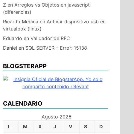
Z
en
Arreglos vs Objetos en javascript
(diferencias)
Ricardo Medina
en
Activar dispositivo usb en
virtualbox (linux)
Eduardo
en
Validador de RFC
Daniel
en
SQL SERVER – Error: 15138
BLOGSTERAPP
CALENDARIO
Agosto 2026
L
M
X
J
V
S
D