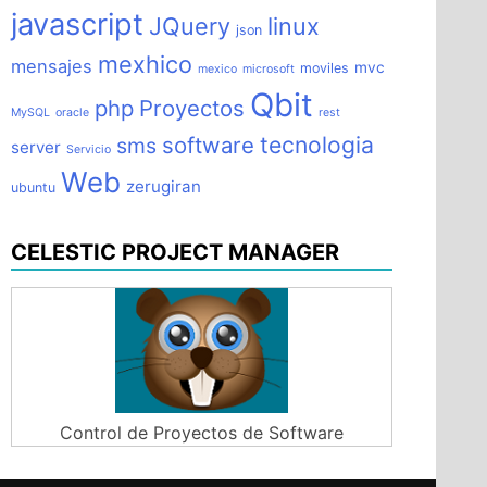
javascript
JQuery
linux
json
mexhico
mensajes
mvc
moviles
mexico
microsoft
Qbit
php
Proyectos
MySQL
oracle
rest
tecnologia
software
sms
server
Servicio
Web
zerugiran
ubuntu
CELESTIC PROJECT MANAGER
Control de Proyectos de Software