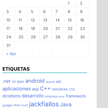
1
2
3
4
5
6
7
8
9
10
11
12
13
14
15
16
17
18
19
20
21
22
23
24
25
26
27
28
29
30
31
« Abr
ETIQUETAS
android
.net
ajax
api
3d
apache
C++
aplicaciones
asp
celulares
CSS
desarrollo
dcodsms
framework
empresa
error
jackfiallos
Java
google
Html
html5