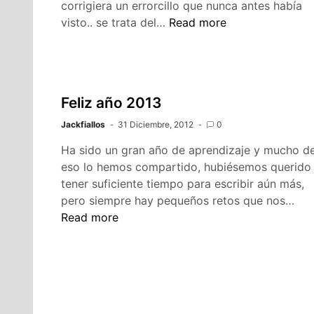
corrigiera un errorcillo que nunca antes había
Out
visto.. se trata del…
Read more
of
stack
(javascript
IE+)
Feliz año 2013
Jackfiallos
31 Diciembre, 2012
0
Ha sido un gran año de aprendizaje y mucho d
eso lo hemos compartido, hubiésemos querido
tener suficiente tiempo para escribir aún más,
Feli
pero siempre hay pequeños retos que nos…
año
Read more
201